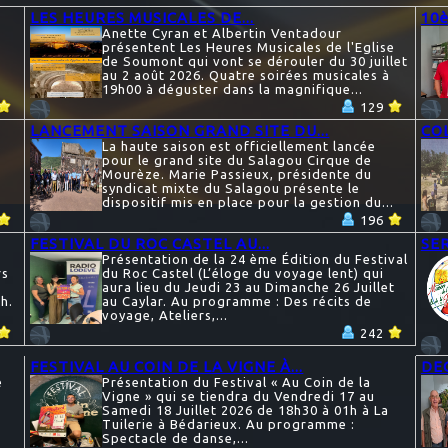
LES HEURES MUSICALES DE...
10è
Anette Cyran et Albertin Ventadour
présentent Les Heures Musicales de l'Eglise
de Soumont qui vont se dérouler du 30 juillet
au 2 août 2026. Quatre soirées musicales à
19h00 à déguster dans la magnifique...
129
LANCEMENT SAISON GRAND SITE DU...
COL
5
La haute saison est officiellement lancée
pour le grand site du Salagou Cirque de
Mourèze. Marie Passieux, présidente du
syndicat mixte du Salagou présente le
dispositif mis en place pour la gestion du...
196
FESTIVAL DU ROC CASTEL AU...
SER
-
Présentation de la 24 ème Édition du Festival
rs
du Roc Castel (L’éloge du voyage lent) qui
aura lieu du Jeudi 23 au Dimanche 26 Juillet
h.
au Caylar. Au programme : Des récits de
voyage, Ateliers,...
242
FESTIVAL AU COIN DE LA VIGNE À...
DE
e
Présentation du Festival « Au Coin de la
Vigne » qui se tiendra du Vendredi 17 au
Samedi 18 Juillet 2026 de 18h30 à 01h à La
Tuilerie à Bédarieux. Au programme :
Spectacle de danse,...