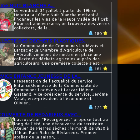
me NUIT BLANCHE A...
Le vendredi 31 juillet à partir de 19h se
tiendra la 10ème Nuit Blanche mettant à
l'honneur les vins de la Haute Vallée de l'Orb.
Pour cet anniversaire, on trouvera des verres
collectors, de la...
180
LECTE DES DECHETS PLASTIQUES...
La Communauté de Communes Lodévois et
Larzac et la Chambre d'Agriculture de
l'Hérault viennent de mettre en place une
collecte de déchets agricoles auprès des
agriculteurs. Une première collecte s’est...
181
VICE ENFANCE JEUNESSE DE LA...
Présentation de l’actualité du service
Enfance/Jeunesse de la Communauté de
Communes Lodévois et Larzac Hélène
Gastand, vice-présidente du service, Jérôme
Valat, vice-président à l’économie et
Olivier...
174
COUVERTE DE BEDARIEUX AVEC...
L'association "Résurgences" propose tout au
long de l'été, une découverte du territoire. -
Atelier de Pierres sèches : le mardi de 8h30 à
11h au Parc Rabi de Bédarieux. Premier
atelier de la saison,...