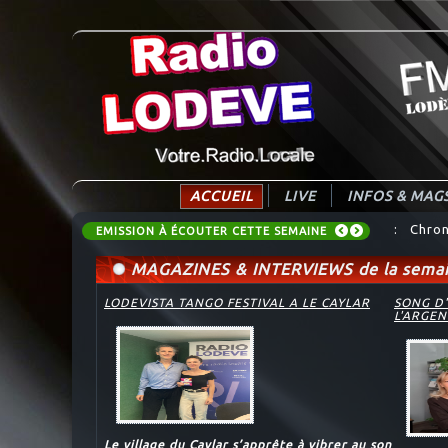
ACCUEIL
LIVE
INFOS & MAG
: Chron
EMISSION À ÉCOUTER CETTE SEMAINE
MAGAZINES & INTERVIEWS de la semai
LODEVISTA TANGO FESTIVAL A LE CAYLAR
SONG D'
L'ARGEN
Le village du Caylar s’apprête à vibrer au son