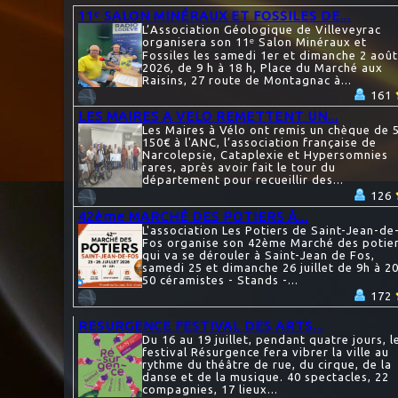
11ᵉ SALON MINÉRAUX ET FOSSILES DE...
L’Association Géologique de Villeveyrac
organisera son 11ᵉ Salon Minéraux et
Fossiles les samedi 1er et dimanche 2 août
2026, de 9 h à 18 h, Place du Marché aux
Raisins, 27 route de Montagnac à...
161
LES MAIRES A VELO REMETTENT UN...
Les Maires à Vélo ont remis un chèque de 
150€ à l'ANC, l’association française de
Narcolepsie, Cataplexie et Hypersomnies
rares, après avoir fait le tour du
département pour recueillir des...
126
42ème MARCHÉ DES POTIERS À...
L'association Les Potiers de Saint-Jean-de
Fos organise son 42ème Marché des potie
qui va se dérouler à Saint-Jean de Fos,
samedi 25 et dimanche 26 juillet de 9h à 20
50 céramistes - Stands -...
172
RESURGENCE FESTIVAL DES ARTS...
Du 16 au 19 juillet, pendant quatre jours, l
festival Résurgence fera vibrer la ville au
rythme du théâtre de rue, du cirque, de la
danse et de la musique. 40 spectacles, 22
compagnies, 17 lieux...