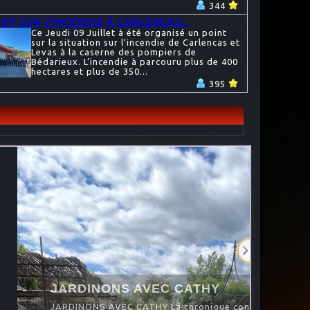
344
NT SUR L'INCENDIE À CARLENCAS...
Ce Jeudi 09 Juillet à été organisé un point
sur la situation sur l’incendie de Carlencas et
Levas à la caserne des pompiers de
Bédarieux. L’incendie à parcouru plus de 400
hectares et plus de 350...
395
NS AVEC CATHY
VEC CATHY La chronique consacrée au