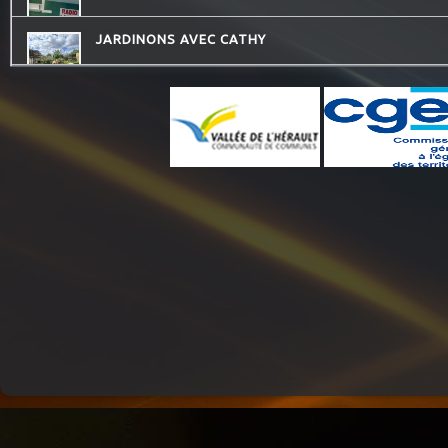
JARDINONS AVEC CATHY
DESTINATION TENDRESSE
THE QUICK TALK
LA RADIO DES LOULOUS
QU'ES AQUO
CONSEIL DE FAMILLE
CHECKPOINT
ATELIERS RADIOPHONIQUES
MOSAIQUE