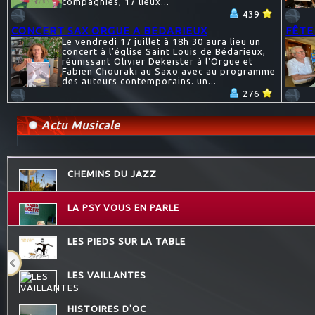
compagnies, 17 lieux...
439
CONCERT SAX ORGUE A BEDARIEUX
FÊTE
Le vendredi 17 juillet à 18h 30 aura lieu un
concert à l'église Saint Louis de Bédarieux,
réunissant Olivier Dekeister à l'Orgue et
Fabien Chouraki au Saxo avec au programme
des auteurs contemporains. un...
276
Actu Musicale
CHEMINS DU JAZZ
LA PSY VOUS EN PARLE
LES PIEDS SUR LA TABLE
LES VAILLANTES
HISTOIRES D'OC