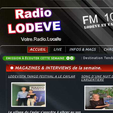
ACCUEIL
LIVE
INFOS & MAGS
CHRO
: AUDIO_EMISSIONS_
: Destination Tend
EMISSION À ÉCOUTER CETTE SEMAINE
MAGAZINES & INTERVIEWS de la semaine.
LODEVISTA TANGO FESTIVAL A LE CAYLAR
SONG D'UNE NUIT 
L'ARGENTIERE
Le village du Caylar s’apprête à vibrer au son