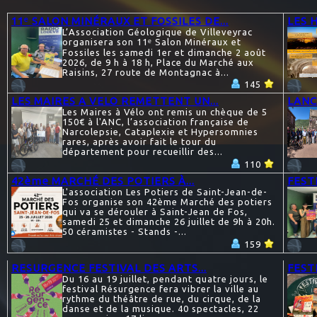
11ᵉ SALON MINÉRAUX ET FOSSILES DE...
LES 
L’Association Géologique de Villeveyrac
organisera son 11ᵉ Salon Minéraux et
Fossiles les samedi 1er et dimanche 2 août
2026, de 9 h à 18 h, Place du Marché aux
Raisins, 27 route de Montagnac à...
145
LES MAIRES A VELO REMETTENT UN...
LANC
Les Maires à Vélo ont remis un chèque de 5
150€ à l'ANC, l’association française de
Narcolepsie, Cataplexie et Hypersomnies
rares, après avoir fait le tour du
département pour recueillir des...
110
42ème MARCHÉ DES POTIERS À...
FEST
L'association Les Potiers de Saint-Jean-de-
Fos organise son 42ème Marché des potiers
qui va se dérouler à Saint-Jean de Fos,
samedi 25 et dimanche 26 juillet de 9h à 20h.
50 céramistes - Stands -...
159
RESURGENCE FESTIVAL DES ARTS...
FESTI
Du 16 au 19 juillet, pendant quatre jours, le
festival Résurgence fera vibrer la ville au
rythme du théâtre de rue, du cirque, de la
danse et de la musique. 40 spectacles, 22