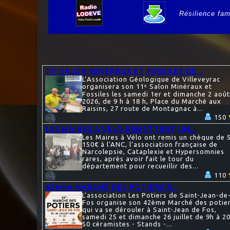
Résilience fami
e
11ᵉ SALON MINÉRAUX ET FOSSILES DE...
L’Association Géologique de Villeveyrac
organisera son 11ᵉ Salon Minéraux et
Fossiles les samedi 1er et dimanche 2 août
2026, de 9 h à 18 h, Place du Marché aux
Raisins, 27 route de Montagnac à...
150
LES MAIRES A VELO REMETTENT UN...
Les Maires à Vélo ont remis un chèque de 
150€ à l'ANC, l’association française de
Narcolepsie, Cataplexie et Hypersomnies
rares, après avoir fait le tour du
département pour recueillir des...
110
42ème MARCHÉ DES POTIERS À...
L'association Les Potiers de Saint-Jean-de
Fos organise son 42ème Marché des potie
qui va se dérouler à Saint-Jean de Fos,
samedi 25 et dimanche 26 juillet de 9h à 20
50 céramistes - Stands -...