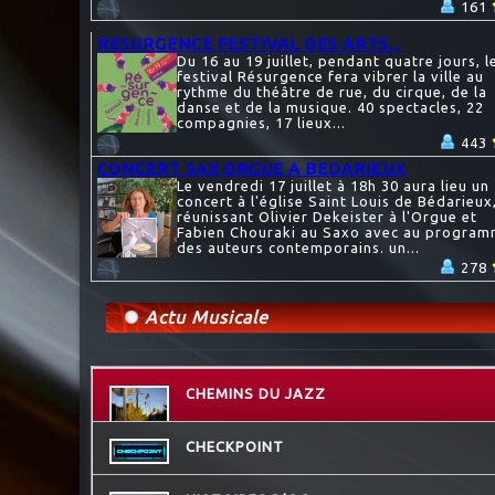
161
RESURGENCE FESTIVAL DES ARTS...
Du 16 au 19 juillet, pendant quatre jours, l
festival Résurgence fera vibrer la ville au
rythme du théâtre de rue, du cirque, de la
danse et de la musique. 40 spectacles, 22
compagnies, 17 lieux...
443
CONCERT SAX ORGUE A BEDARIEUX
Le vendredi 17 juillet à 18h 30 aura lieu un
concert à l'église Saint Louis de Bédarieux
réunissant Olivier Dekeister à l'Orgue et
Fabien Chouraki au Saxo avec au progra
des auteurs contemporains. un...
278
Actu Musicale
CHEMINS DU JAZZ
CHECKPOINT