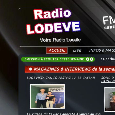
ACCUEIL
LIVE
INFOS & MAG
: Desti
EMISSION À ÉCOUTER CETTE SEMAINE
MAGAZINES & INTERVIEWS de la semai
LODEVISTA TANGO FESTIVAL A LE CAYLAR
SONG D'
L'ARGEN
Le village du Caylar s’apprête à vibrer au son