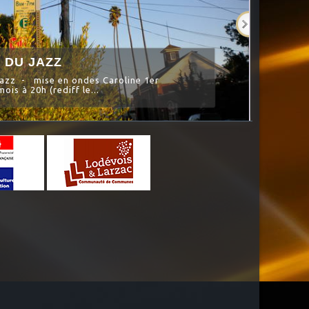
 DU JAZZ
azz - mise en ondes Caroline 1er
ois à 20h (rediff le...