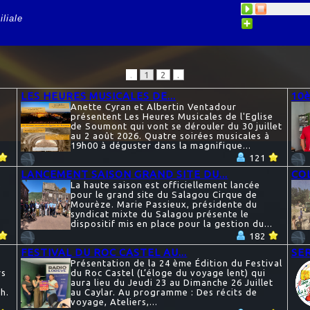
liale
.
1
2
.
LES HEURES MUSICALES DE...
10è
Anette Cyran et Albertin Ventadour
présentent Les Heures Musicales de l'Eglise
de Soumont qui vont se dérouler du 30 juillet
au 2 août 2026. Quatre soirées musicales à
19h00 à déguster dans la magnifique...
121
LANCEMENT SAISON GRAND SITE DU...
COL
5
La haute saison est officiellement lancée
pour le grand site du Salagou Cirque de
Mourèze. Marie Passieux, présidente du
syndicat mixte du Salagou présente le
dispositif mis en place pour la gestion du...
182
FESTIVAL DU ROC CASTEL AU...
SER
-
Présentation de la 24 ème Édition du Festival
rs
du Roc Castel (L’éloge du voyage lent) qui
aura lieu du Jeudi 23 au Dimanche 26 Juillet
h.
au Caylar. Au programme : Des récits de
voyage, Ateliers,...