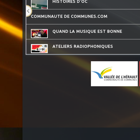
HISTOIRES D'OC
COMMUNAUTE DE COMMUNES.COM
QUAND LA MUSIQUE EST BONNE
ATELIERS RADIOPHONIQUES
REVISONS NOS CLASSIQUES
JARDINONS AVEC CATHY
MOSAIQUE
LA RADIO DES LOULOUS
QU'ES AQUO
LES DECOUVERTES MUSICALES