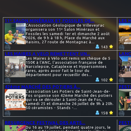
11ᵉ SALON MINÉRAUX ET FOSSILES DE...
LES 
L’Association Géologique de Villeveyrac
organisera son 11ᵉ Salon Minéraux et
Fossiles les samedi 1er et dimanche 2 août
2026, de 9 h à 18 h, Place du Marché aux
Raisins, 27 route de Montagnac à...
143
LES MAIRES A VELO REMETTENT UN...
LANC
Les Maires à Vélo ont remis un chèque de 5
150€ à l'ANC, l’association française de
Narcolepsie, Cataplexie et Hypersomnies
rares, après avoir fait le tour du
département pour recueillir des...
102
42ème MARCHÉ DES POTIERS À...
FEST
L'association Les Potiers de Saint-Jean-de-
Fos organise son 42ème Marché des potiers
qui va se dérouler à Saint-Jean de Fos,
samedi 25 et dimanche 26 juillet de 9h à 20h.
50 céramistes - Stands -...
158
RESURGENCE FESTIVAL DES ARTS...
FESTI
Du 16 au 19 juillet, pendant quatre jours, le