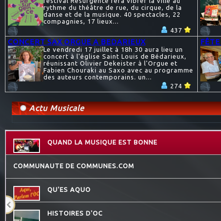
festival Résurgence fera vibrer la ville au
rythme du théâtre de rue, du cirque, de la
danse et de la musique. 40 spectacles, 22
compagnies, 17 lieux...
437
CONCERT SAX ORGUE A BEDARIEUX
FÊTE
Le vendredi 17 juillet à 18h 30 aura lieu un
concert à l'église Saint Louis de Bédarieux,
réunissant Olivier Dekeister à l'Orgue et
Fabien Chouraki au Saxo avec au programme
des auteurs contemporains. un...
274
Actu Musicale
QUAND LA MUSIQUE EST BONNE
COMMUNAUTE DE COMMUNES.COM
QU'ES AQUO
HISTOIRES D'OC