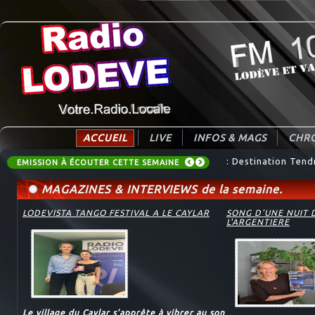
ACCUEIL
LIVE
INFOS & MAGS
CHRO
: AUDIO_EMISSIONS_
: Destination Tend
EMISSION À ÉCOUTER CETTE SEMAINE
MAGAZINES & INTERVIEWS de la semaine.
LODEVISTA TANGO FESTIVAL A LE CAYLAR
SONG D'UNE NUIT 
L'ARGENTIERE
Le village du Caylar s’apprête à vibrer au son