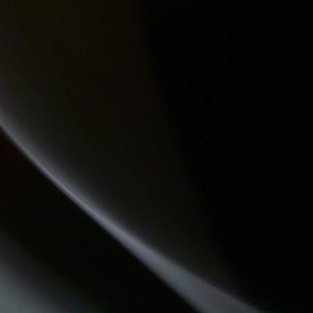
DREADA SOUND STATION
DESTINATION TENDRESSE
THE QUICK TALK
CHEMINS DU JAZZ
MOSAIQUE
LES DECOUVERTES MUSICALES
LES VAILLANTES