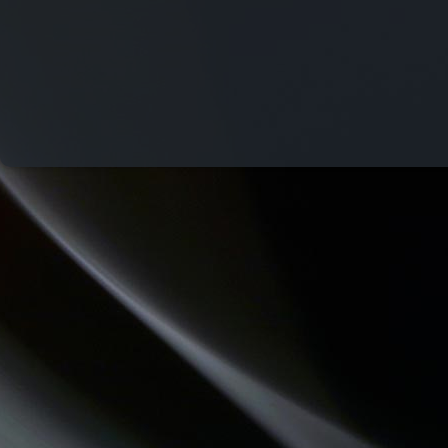
LES DECOUVERTES MUSICALES
LES PIEDS SUR LA TABLE
PASSE TEMPS - LE FIL DU TEMPS QUI PASSE
REVISONS NOS CLASSIQUES
CHECKPOINT
JARDINONS AVEC CATHY
QU'ES AQUO
THE QUICK TALK
LO MESCLADIS