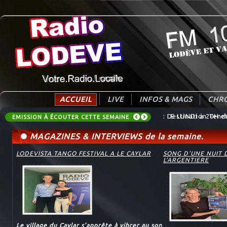
ACCUEIL
LIVE
INFOS & MAGS
CHRO
: Destination Tend
EMISSION À ÉCOUTER CETTE SEMAINE
MAGAZINES & INTERVIEWS de la semaine.
LODEVISTA TANGO FESTIVAL A LE CAYLAR
SONG D'UNE NUIT 
L'ARGENTIERE
Le village du Caylar s’apprête à vibrer au son