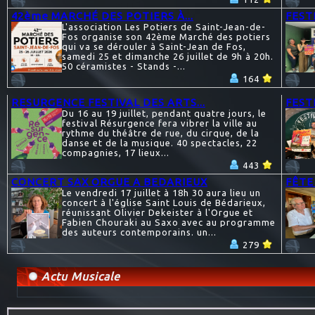
42ème MARCHÉ DES POTIERS À...
FEST
L'association Les Potiers de Saint-Jean-de-
Fos organise son 42ème Marché des potiers
qui va se dérouler à Saint-Jean de Fos,
samedi 25 et dimanche 26 juillet de 9h à 20h.
50 céramistes - Stands -...
164
RESURGENCE FESTIVAL DES ARTS...
FESTI
Du 16 au 19 juillet, pendant quatre jours, le
festival Résurgence fera vibrer la ville au
rythme du théâtre de rue, du cirque, de la
danse et de la musique. 40 spectacles, 22
compagnies, 17 lieux...
443
CONCERT SAX ORGUE A BEDARIEUX
FÊTE
Le vendredi 17 juillet à 18h 30 aura lieu un
concert à l'église Saint Louis de Bédarieux,
réunissant Olivier Dekeister à l'Orgue et
Fabien Chouraki au Saxo avec au programme
des auteurs contemporains. un...
279
Actu Musicale