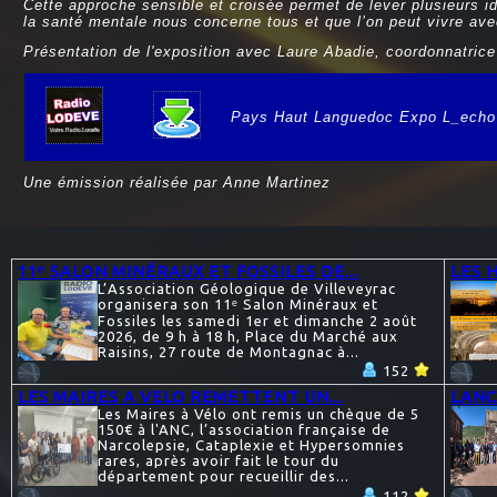
Cette approche sensible et croisée permet de lever plusieurs i
la santé mentale nous concerne tous et que l’on peut vivre av
Présentation de l'exposition avec Laure Abadie, coordonnatric
Pays Haut Languedoc Expo L_echo d
e
Une émission réalisée par Anne Martinez
11ᵉ SALON MINÉRAUX ET FOSSILES DE...
LES 
L’Association Géologique de Villeveyrac
organisera son 11ᵉ Salon Minéraux et
Fossiles les samedi 1er et dimanche 2 août
2026, de 9 h à 18 h, Place du Marché aux
Raisins, 27 route de Montagnac à...
152
LES MAIRES A VELO REMETTENT UN...
LANC
Les Maires à Vélo ont remis un chèque de 5
150€ à l'ANC, l’association française de
Narcolepsie, Cataplexie et Hypersomnies
rares, après avoir fait le tour du
département pour recueillir des...
112