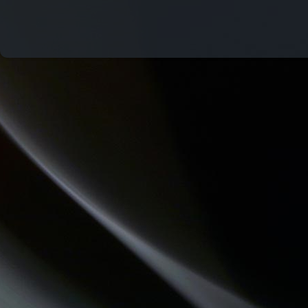
CONSEIL DE FAMILLE
QUAND LA MUSIQUE EST BONNE
ATELIERS RADIOPHONIQUES
LA PSY VOUS EN PARLE
LES VAILLANTES
CHEMINS DU JAZZ
QU'ES AQUO
LO MESCLADIS
HISTOIRES D'OC