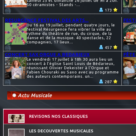
samedi 25 et dimanche 26 juillet de 9h à 20h.
50 céramistes - Stands -...
173
RESURGENCE FESTIVAL DES ARTS...
FESTI
Du 16 au 19 juillet, pendant quatre jours, le
festival Résurgence fera vibrer la ville au
rythme du théâtre de rue, du cirque, de la
danse et de la musique. 40 spectacles, 22
compagnies, 17 lieux...
457
CONCERT SAX ORGUE A BEDARIEUX
FÊTE
Le vendredi 17 juillet à 18h 30 aura lieu un
concert à l'église Saint Louis de Bédarieux,
réunissant Olivier Dekeister à l'Orgue et
Fabien Chouraki au Saxo avec au programme
des auteurs contemporains. un...
287
Actu Musicale
REVISONS NOS CLASSIQUES
LES DECOUVERTES MUSICALES