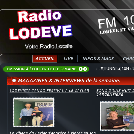
ACCUEIL
LIVE
INFOS & MAGS
CHRO
: LE LUNDI à 20H 
EMISSION À ÉCOUTER CETTE SEMAINE
MAGAZINES & INTERVIEWS de la semaine.
LODEVISTA TANGO FESTIVAL A LE CAYLAR
SONG D'UNE NUIT 
L'ARGENTIERE
Le village du Caylar s’apprête à vibrer au son