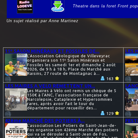
Theatre dans la foret Front pop
e
Un sujet réalisé par Anne Martinez
11ᵉ SALON MINÉRAUX ET FOSSILES DE...
LES 
L’Association Géologique de Villeveyrac
organisera son 11ᵉ Salon Minéraux et
Fossiles les samedi 1er et dimanche 2 août
2026, de 9 h à 18 h, Place du Marché aux
Raisins, 27 route de Montagnac à...
163
LES MAIRES A VELO REMETTENT UN...
LANC
Les Maires à Vélo ont remis un chèque de 5
150€ à l'ANC, l’association française de
Narcolepsie, Cataplexie et Hypersomnies
rares, après avoir fait le tour du
département pour recueillir des...
129
42ème MARCHÉ DES POTIERS À...
FEST
L'association Les Potiers de Saint-Jean-de-
Fos organise son 42ème Marché des potiers
qui va se dérouler à Saint-Jean de Fos,