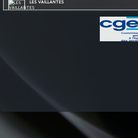
LES VAILLANTES
LA PSY VOUS EN PARLE
ATELIERS RADIOPHONIQUES
CONSEIL DE FAMILLE
DESTINATION TENDRESSE
QU'ES AQUO
LES DECOUVERTES MUSICALES
DREADA SOUND STATION
THE QUICK TALK
MOSAIQUE