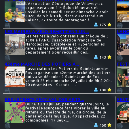
L’Association Géologique de Villeveyrac
organisera son 11ᵉ Salon Minéraux et
Fossiles les samedi 1er et dimanche 2 août
2026, de 9 h à 18 h, Place du Marché aux
Raisins, 27 route de Montagnac à...
175
LES MAIRES A VELO REMETTENT UN...
LANC
Les Maires à Vélo ont remis un chèque de 5
150€ à l'ANC, l’association française de
Narcolepsie, Cataplexie et Hypersomnies
rares, après avoir fait le tour du
département pour recueillir des...
143
42ème MARCHÉ DES POTIERS À...
FEST
L'association Les Potiers de Saint-Jean-de-
Fos organise son 42ème Marché des potiers
qui va se dérouler à Saint-Jean de Fos,
samedi 25 et dimanche 26 juillet de 9h à 20h.
50 céramistes - Stands -...
180
RESURGENCE FESTIVAL DES ARTS...
FESTI
Du 16 au 19 juillet, pendant quatre jours, le
festival Résurgence fera vibrer la ville au
rythme du théâtre de rue, du cirque, de la
danse et de la musique. 40 spectacles, 22
compagnies, 17 lieux...
460