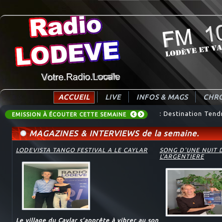
ACCUEIL
LIVE
INFOS & MAGS
CHRO
: Destination Tend
EMISSION À ÉCOUTER CETTE SEMAINE
MAGAZINES & INTERVIEWS de la semaine.
LODEVISTA TANGO FESTIVAL A LE CAYLAR
SONG D'UNE NUIT 
L'ARGENTIERE
Le village du Caylar s’apprête à vibrer au son