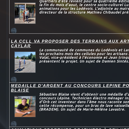
Quartiers d’été revient pour sa quatrième éditi
la fin du mois d’aout, le centre socio-culturel L
animations pour les Lodévois. L’adjointe au maire
directeur de la structure Mathieu Chibaudel prés
LA CCLL VA PROPOSER DES TERRAINS AUX AR
CAYLAR
La communauté de communes du Lodévois et Larza
les prochains mois des cellules pour les artisans
Valat, vice-président à l’économie et Jean trinqu
présentent le projet. Un sujet de Damien Sintès.
MEDAILLE D'ARGENT AU CONCOURS LEPINE P
BLAISE
Sébastien Blaise vient d'obtenir une médaille d'
concours Lépine. Technicien électro ménager in
d'Orb cet inventeur dans l’âme nous raconte son
cette récompense, pour un bras de lave vaissel
(BRADEM). Un sujet de Marie-Hélène Lavastre.