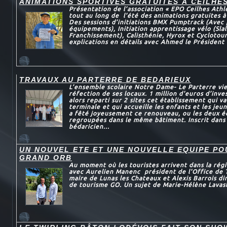
ANIMATIONS SPORTIVES GRATUITES À CEILHE
Présentation de l’association « EPO Ceilhes Athl
tout au long de l’été des animations gratuites à
Des sessions d’initiations BMX Pumptrack (Avec 
équipements), Initiation apprentissage vélo (Sl
Franchissement), Calisthénie, Hyrox et Cyclotou
explications en détails avec Ahmed le Président 
TRAVAUX AU PARTERRE DE BEDARIEUX
L’ensemble scolaire Notre Dame- Le Parterre vie
réfection de ses locaux. 1 million d'euros d’inve
alors reparti sur 2 sites cet établissement qui va
terminale et qui accueille les enfants et les jeun
a fêté joyeusement ce renouveau, ou les deux é
regroupées dans le même bâtiment. Inscrit dans
bédaricien...
UN NOUVEL ETE ET UNE NOUVELLE EQUIPE P
GRAND ORB
Au moment où les touristes arrivent dans la régi
avec Aurelien Manenc président de l'Office de 
maire de Lunas les Chateaux et Alexis Barrois dir
de tourisme GO. Un sujet de Marie-Hélène Lavas