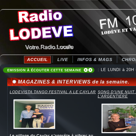
ACCUEIL
LIVE
INFOS & MAGS
CHRO
: LE LUNDI à 20H
EMISSION À ÉCOUTER CETTE SEMAINE
MAGAZINES & INTERVIEWS de la semaine.
LODEVISTA TANGO FESTIVAL A LE CAYLAR
SONG D'UNE NUIT
L'ARGENTIERE
Le village du Caylar s’apprête à vibrer au