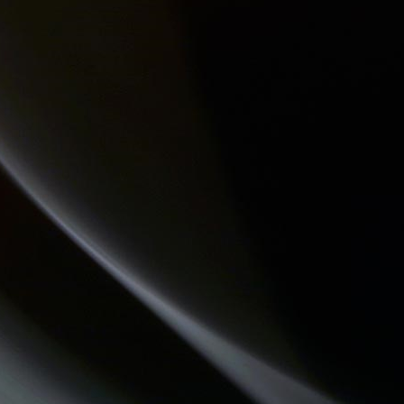
THE QUICK TALK
LES DECOUVERTES MUSICALES
CHECKPOINT
HISTOIRES D'OC
DREADA SOUND STATION
MOSAIQUE