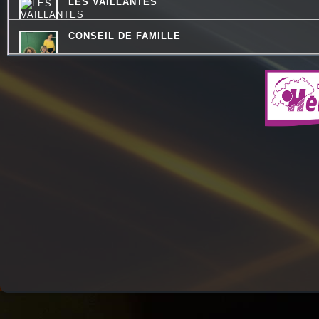
LES VAILLANTES
CONSEIL DE FAMILLE
QUAND LA MUSIQUE EST BONNE
COMMUNAUTE DE COMMUNES.COM
DESTINATION TENDRESSE
QU'ES AQUO
CHEMINS DU JAZZ
LES PIEDS SUR LA TABLE
LO MESCLADIS
LA RADIO DES LOULOUS