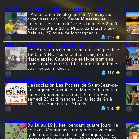
11ᵉ SALON MINÉRAUX ET FOSSILES DE...
LES 
L’Association Géologique de Villeveyrac
organisera son 11ᵉ Salon Minéraux et
Fossiles les samedi 1er et dimanche 2 août
2026, de 9 h à 18 h, Place du Marché aux
Raisins, 27 route de Montagnac à...
147
LES MAIRES A VELO REMETTENT UN...
LANC
Les Maires à Vélo ont remis un chèque de 5
150€ à l'ANC, l’association française de
Narcolepsie, Cataplexie et Hypersomnies
rares, après avoir fait le tour du département
pour recueillir des...
110
42ème MARCHÉ DES POTIERS À...
FEST
L'association Les Potiers de Saint-Jean-de-
Fos organise son 42ème Marché des potiers
qui va se dérouler à Saint-Jean de Fos,
samedi 25 et dimanche 26 juillet de 9h à
20h. 50 céramistes - Stands -...
160
RESURGENCE FESTIVAL DES ARTS...
FEST
Du 16 au 19 juillet, pendant quatre jours, le
festival Résurgence fera vibrer la ville au
rythme du théâtre de rue, du cirque, de la