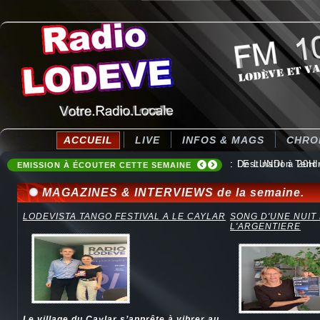
ACCUEIL
LIVE
INFOS & MAGS
CHRO
: Destination Ten
EMISSION À ÉCOUTER CETTE SEMAINE
MAGAZINES & INTERVIEWS de la semaine.
LODEVISTA TANGO FESTIVAL A LE CAYLAR
SONG D'UNE NUIT
L'ARGENTIERE
Le village du Caylar s’apprête à vibrer au