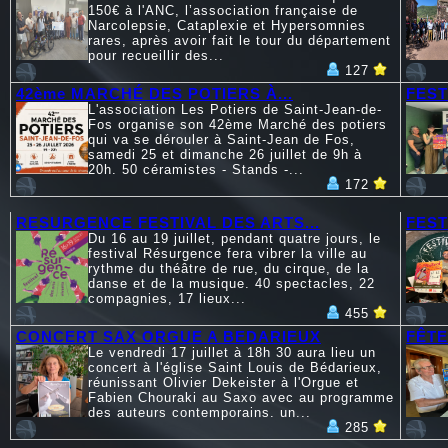
150€ à l'ANC, l’association française de
Narcolepsie, Cataplexie et Hypersomnies
rares, après avoir fait le tour du département
pour recueillir des...
127
42ème MARCHÉ DES POTIERS À...
FEST
L'association Les Potiers de Saint-Jean-de-
Fos organise son 42ème Marché des potiers
qui va se dérouler à Saint-Jean de Fos,
samedi 25 et dimanche 26 juillet de 9h à
20h. 50 céramistes - Stands -...
172
RESURGENCE FESTIVAL DES ARTS...
FEST
Du 16 au 19 juillet, pendant quatre jours, le
festival Résurgence fera vibrer la ville au
rythme du théâtre de rue, du cirque, de la
danse et de la musique. 40 spectacles, 22
compagnies, 17 lieux...
455
CONCERT SAX ORGUE A BEDARIEUX
FÊTE
Le vendredi 17 juillet à 18h 30 aura lieu un
concert à l'église Saint Louis de Bédarieux,
réunissant Olivier Dekeister à l'Orgue et
Fabien Chouraki au Saxo avec au programme
des auteurs contemporains. un...
285