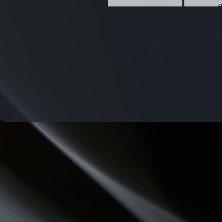
COMMUNAUTE DE COMMUNES.COM
LA RADIO DES LOULOUS
PASSE TEMPS - LE FIL DU TEMPS QUI PASSE
HISTOIRES D'OC
LES DECOUVERTES MUSICALES
CHECKPOINT
LO MESCLADIS
DREADA SOUND STATION
DESTINATION TENDRESSE