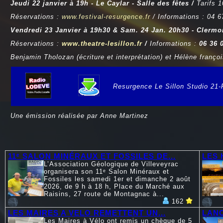
Jeudi 22 janvier à 19h - Le Caylar - Salle des fêtes /
Tarifs 
Réservations :
www.festival-resurgence.fr
/ Informations : 04 6
Vendredi 23 Janvier à 19h30 & Sam. 24 Jan. 20h30 - Clermon
Réservations :
www.theatre-lesillon.fr
/
Informations :
06 36 
Benjamin Tholozan (écriture et interprétation) et Hélène franço
Resurgence Le Sillon Studio 21-
e
Une émission réalisée par Anne Martinez
11ᵉ SALON MINÉRAUX ET FOSSILES DE...
LES 
L’Association Géologique de Villeveyrac
organisera son 11ᵉ Salon Minéraux et
Fossiles les samedi 1er et dimanche 2 août
2026, de 9 h à 18 h, Place du Marché aux
Raisins, 27 route de Montagnac à...
162
LES MAIRES A VELO REMETTENT UN...
LANC
Les Maires à Vélo ont remis un chèque de 5