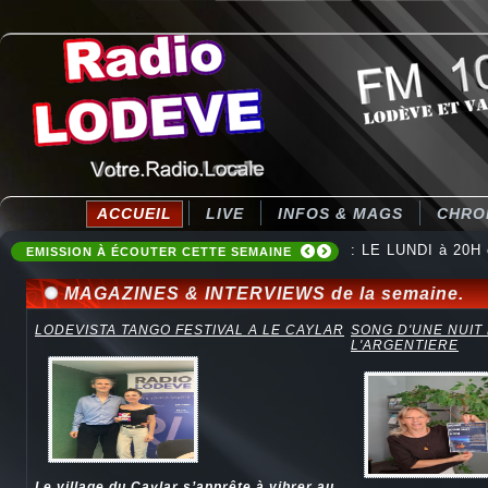
ACCUEIL
LIVE
INFOS & MAGS
CHRO
: Destination Ten
EMISSION À ÉCOUTER CETTE SEMAINE
MAGAZINES & INTERVIEWS de la semaine.
LODEVISTA TANGO FESTIVAL A LE CAYLAR
SONG D'UNE NUIT
L'ARGENTIERE
Le village du Caylar s’apprête à vibrer au