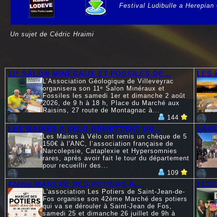
Festival Ludibulle a Herepian
e
Un sujet de Cédric Hraimi
11ᵉ SALON MINÉRAUX ET FOSSILES DE...
LES 
L’Association Géologique de Villeveyrac
organisera son 11ᵉ Salon Minéraux et
Fossiles les samedi 1er et dimanche 2 août
2026, de 9 h à 18 h, Place du Marché aux
Raisins, 27 route de Montagnac à...
144
LES MAIRES A VELO REMETTENT UN...
LANC
Les Maires à Vélo ont remis un chèque de 5
150€ à l'ANC, l’association française de
Narcolepsie, Cataplexie et Hypersomnies
rares, après avoir fait le tour du département
pour recueillir des...
109
42ème MARCHÉ DES POTIERS À...
FEST
L'association Les Potiers de Saint-Jean-de-
Fos organise son 42ème Marché des potiers
qui va se dérouler à Saint-Jean de Fos,
samedi 25 et dimanche 26 juillet de 9h à