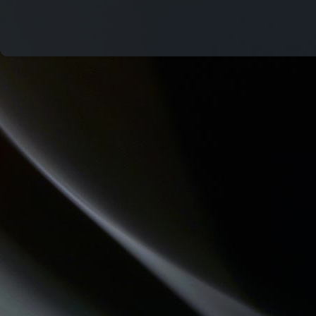
REVISONS NOS CLASSIQUES
LA PSY VOUS EN PARLE
CONSEIL DE FAMILLE
CHECKPOINT
LES VAILLANTES
DREADA SOUND STATION
LES PIEDS SUR LA TABLE
DESTINATION TENDRESSE
COMMUNAUTE DE COMMUNES.COM