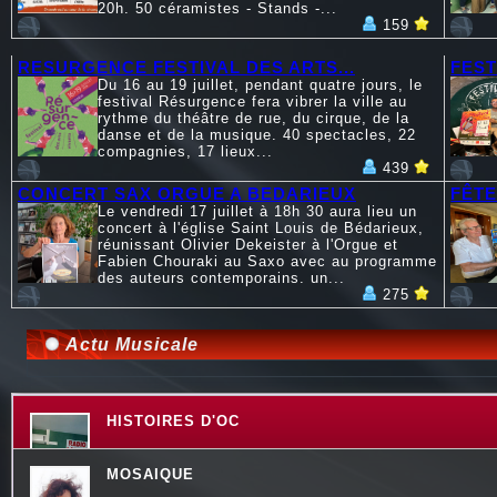
20h. 50 céramistes - Stands -...
159
RESURGENCE FESTIVAL DES ARTS...
FEST
Du 16 au 19 juillet, pendant quatre jours, le
festival Résurgence fera vibrer la ville au
rythme du théâtre de rue, du cirque, de la
danse et de la musique. 40 spectacles, 22
compagnies, 17 lieux...
439
CONCERT SAX ORGUE A BEDARIEUX
FÊTE
Le vendredi 17 juillet à 18h 30 aura lieu un
concert à l'église Saint Louis de Bédarieux,
réunissant Olivier Dekeister à l'Orgue et
Fabien Chouraki au Saxo avec au programme
des auteurs contemporains. un...
275
Actu Musicale
HISTOIRES D'OC
MOSAIQUE