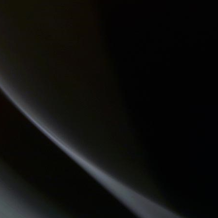
LES VAILLANTES
QU'ES AQUO
ATELIERS RADIOPHONIQUES
LES PIEDS SUR LA TABLE
LES DECOUVERTES MUSICALES
CHECKPOINT