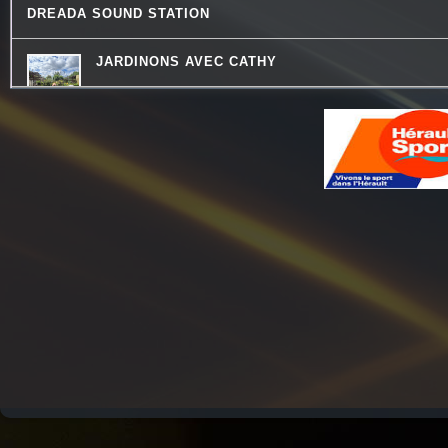
DREADA SOUND STATION
JARDINONS AVEC CATHY
MOSAIQUE
PASSE TEMPS - LE FIL DU TEMPS QUI PASSE
QUAND LA MUSIQUE EST BONNE
COMMUNAUTE DE COMMUNES.COM
HISTOIRES D'OC
LO MESCLADIS
REVISONS NOS CLASSIQUES
LA PSY VOUS EN PARLE