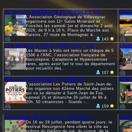
11ᵉ SALON MINÉRAUX ET FOSSILES DE...
LES 
L’Association Géologique de Villeveyrac
organisera son 11ᵉ Salon Minéraux et
Fossiles les samedi 1er et dimanche 2 août
2026, de 9 h à 18 h, Place du Marché aux
Raisins, 27 route de Montagnac à...
143
LES MAIRES A VELO REMETTENT UN...
LANC
Les Maires à Vélo ont remis un chèque de 5
150€ à l'ANC, l’association française de
Narcolepsie, Cataplexie et Hypersomnies
rares, après avoir fait le tour du département
pour recueillir des...
107
42ème MARCHÉ DES POTIERS À...
FEST
L'association Les Potiers de Saint-Jean-de-
Fos organise son 42ème Marché des potiers
qui va se dérouler à Saint-Jean de Fos,
samedi 25 et dimanche 26 juillet de 9h à
20h. 50 céramistes - Stands -...
159
RESURGENCE FESTIVAL DES ARTS...
FEST
Du 16 au 19 juillet, pendant quatre jours, le
festival Résurgence fera vibrer la ville au
rythme du théâtre de rue, du cirque, de la