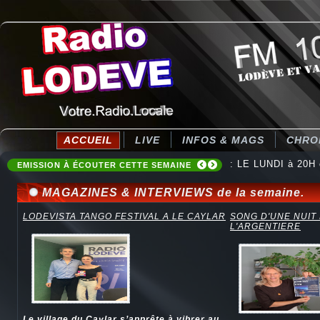
ACCUEIL
LIVE
INFOS & MAGS
CHRO
: LE LUNDI à 20H
EMISSION À ÉCOUTER CETTE SEMAINE
MAGAZINES & INTERVIEWS de la semaine.
LODEVISTA TANGO FESTIVAL A LE CAYLAR
SONG D'UNE NUIT
L'ARGENTIERE
Le village du Caylar s’apprête à vibrer au