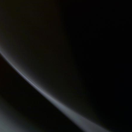
DREADA SOUND STATION
CHECKPOINT
QU'ES AQUO
LA PSY VOUS EN PARLE
QUAND LA MUSIQUE EST BONNE
LES PIEDS SUR LA TABLE