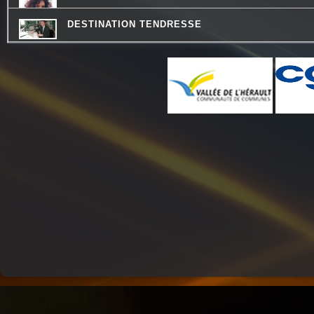
DESTINATION TENDRESSE
HISTOIRES D'OC
REVISONS NOS CLASSIQUES
CONSEIL DE FAMILLE
CHEMINS DU JAZZ
ATELIERS RADIOPHONIQUES
LO MESCLADIS
LES DECOUVERTES MUSICALES
PASSE TEMPS - LE FIL DU TEMPS QUI PASSE