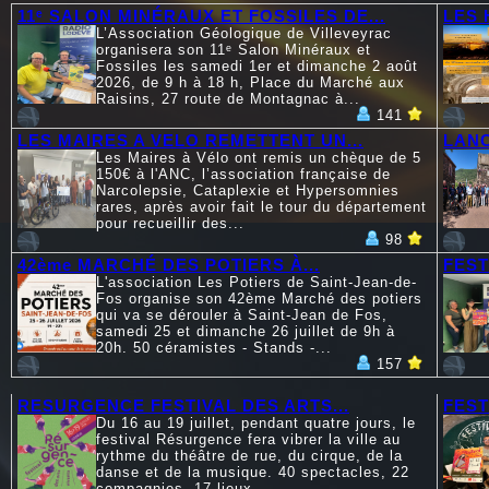
11ᵉ SALON MINÉRAUX ET FOSSILES DE...
LES 
L’Association Géologique de Villeveyrac
organisera son 11ᵉ Salon Minéraux et
Fossiles les samedi 1er et dimanche 2 août
2026, de 9 h à 18 h, Place du Marché aux
Raisins, 27 route de Montagnac à...
141
LES MAIRES A VELO REMETTENT UN...
LANC
Les Maires à Vélo ont remis un chèque de 5
150€ à l'ANC, l’association française de
Narcolepsie, Cataplexie et Hypersomnies
rares, après avoir fait le tour du département
pour recueillir des...
98
42ème MARCHÉ DES POTIERS À...
FEST
L'association Les Potiers de Saint-Jean-de-
Fos organise son 42ème Marché des potiers
qui va se dérouler à Saint-Jean de Fos,
samedi 25 et dimanche 26 juillet de 9h à
20h. 50 céramistes - Stands -...
157
RESURGENCE FESTIVAL DES ARTS...
FEST
Du 16 au 19 juillet, pendant quatre jours, le
festival Résurgence fera vibrer la ville au
rythme du théâtre de rue, du cirque, de la
danse et de la musique. 40 spectacles, 22
compagnies, 17 lieux...