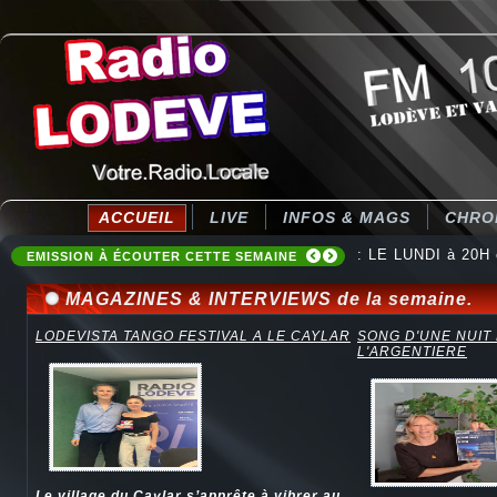
ACCUEIL
LIVE
INFOS & MAGS
CHRO
: Destination Ten
EMISSION À ÉCOUTER CETTE SEMAINE
MAGAZINES & INTERVIEWS de la semaine.
LODEVISTA TANGO FESTIVAL A LE CAYLAR
SONG D'UNE NUIT
L'ARGENTIERE
Le village du Caylar s’apprête à vibrer au