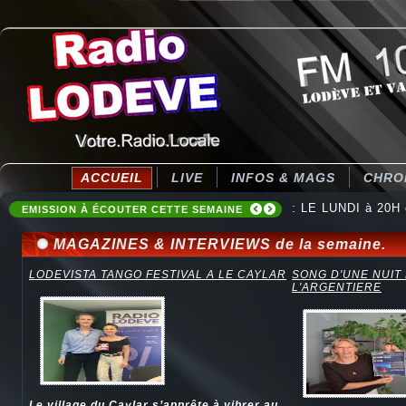
ACCUEIL
LIVE
INFOS & MAGS
CHRO
: Destination Ten
EMISSION À ÉCOUTER CETTE SEMAINE
MAGAZINES & INTERVIEWS de la semaine.
LODEVISTA TANGO FESTIVAL A LE CAYLAR
SONG D'UNE NUIT
L'ARGENTIERE
Le village du Caylar s’apprête à vibrer au