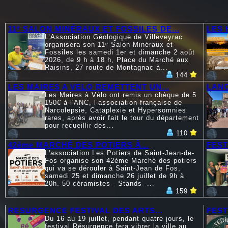
11ᵉ SALON MINÉRAUX ET FOSSILES DE...
LES 
L’Association Géologique de Villeveyrac
organisera son 11ᵉ Salon Minéraux et
Fossiles les samedi 1er et dimanche 2 août
2026, de 9 h à 18 h, Place du Marché aux
Raisins, 27 route de Montagnac à...
144
LES MAIRES A VELO REMETTENT UN...
LANC
Les Maires à Vélo ont remis un chèque de 5
150€ à l'ANC, l’association française de
Narcolepsie, Cataplexie et Hypersomnies
rares, après avoir fait le tour du département
pour recueillir des...
110
42ème MARCHÉ DES POTIERS À...
FEST
L'association Les Potiers de Saint-Jean-de-
Fos organise son 42ème Marché des potiers
qui va se dérouler à Saint-Jean de Fos,
samedi 25 et dimanche 26 juillet de 9h à
20h. 50 céramistes - Stands -...
159
RESURGENCE FESTIVAL DES ARTS...
FEST
Du 16 au 19 juillet, pendant quatre jours, le
festival Résurgence fera vibrer la ville au