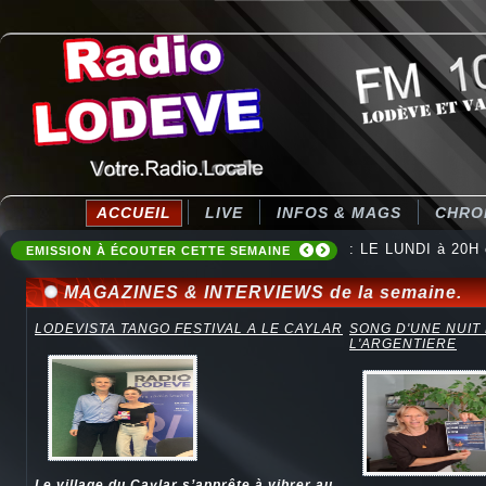
ACCUEIL
LIVE
INFOS & MAGS
CHRO
: LE LUNDI à 20H
: Destination Ten
EMISSION À ÉCOUTER CETTE SEMAINE
MAGAZINES & INTERVIEWS de la semaine.
LODEVISTA TANGO FESTIVAL A LE CAYLAR
SONG D'UNE NUIT
L'ARGENTIERE
Le village du Caylar s’apprête à vibrer au