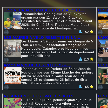
11ᵉ SALON MINÉRAUX ET FOSSILES DE...
LES 
L’Association Géologique de Villeveyrac
organisera son 11ᵉ Salon Minéraux et
Fossiles les samedi 1er et dimanche 2 août
2026, de 9 h à 18 h, Place du Marché aux
Raisins, 27 route de Montagnac à...
152
LES MAIRES A VELO REMETTENT UN...
LANC
Les Maires à Vélo ont remis un chèque de 5
150€ à l'ANC, l’association française de
Narcolepsie, Cataplexie et Hypersomnies
rares, après avoir fait le tour du département
pour recueillir des...
113
42ème MARCHÉ DES POTIERS À...
FEST
L'association Les Potiers de Saint-Jean-de-
Fos organise son 42ème Marché des potiers
qui va se dérouler à Saint-Jean de Fos,
samedi 25 et dimanche 26 juillet de 9h à
20h. 50 céramistes - Stands -...
165
RESURGENCE FESTIVAL DES ARTS...
FEST
Du 16 au 19 juillet, pendant quatre jours, le
festival Résurgence fera vibrer la ville au
rythme du théâtre de rue, du cirque, de la