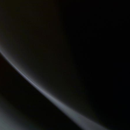
CHEMINS DU JAZZ
LES VAILLANTES
DESTINATION TENDRESSE
CHECKPOINT
THE QUICK TALK
JARDINONS AVEC CATHY
CONSEIL DE FAMILLE