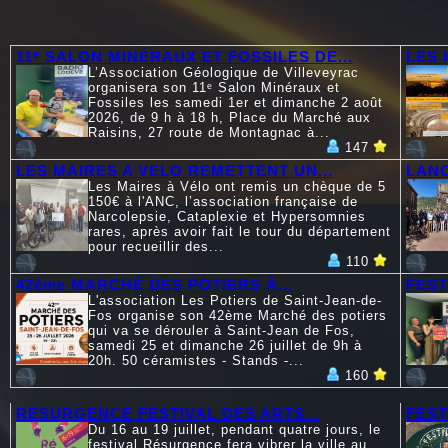
11ᵉ SALON MINÉRAUX ET FOSSILES DE...
LES 
L’Association Géologique de Villeveyrac
organisera son 11ᵉ Salon Minéraux et
Fossiles les samedi 1er et dimanche 2 août
2026, de 9 h à 18 h, Place du Marché aux
Raisins, 27 route de Montagnac à...
147
LES MAIRES A VELO REMETTENT UN...
LANC
Les Maires à Vélo ont remis un chèque de 5
150€ à l'ANC, l’association française de
Narcolepsie, Cataplexie et Hypersomnies
rares, après avoir fait le tour du département
pour recueillir des...
110
42ème MARCHÉ DES POTIERS À...
FEST
L'association Les Potiers de Saint-Jean-de-
Fos organise son 42ème Marché des potiers
qui va se dérouler à Saint-Jean de Fos,
samedi 25 et dimanche 26 juillet de 9h à
20h. 50 céramistes - Stands -...
160
RESURGENCE FESTIVAL DES ARTS...
FEST
Du 16 au 19 juillet, pendant quatre jours, le
festival Résurgence fera vibrer la ville au