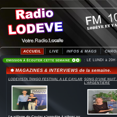
ACCUEIL
LIVE
INFOS & MAGS
CHRO
: LE LUNDI à 20H
EMISSION À ÉCOUTER CETTE SEMAINE
MAGAZINES & INTERVIEWS de la semaine.
LODEVISTA TANGO FESTIVAL A LE CAYLAR
SONG D'UNE NUIT
L'ARGENTIERE
Le village du Caylar s’apprête à vibrer au