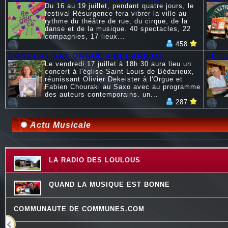
Du 16 au 19 juillet, pendant quatre jours, le
festival Résurgence fera vibrer la ville au
rythme du théâtre de rue, du cirque, de la
danse et de la musique. 40 spectacles, 22
compagnies, 17 lieux...
458
CONCERT SAX ORGUE A BEDARIEUX
FÊTE
Le vendredi 17 juillet à 18h 30 aura lieu un
concert à l'église Saint Louis de Bédarieux,
réunissant Olivier Dekeister à l'Orgue et
Fabien Chouraki au Saxo avec au programme
des auteurs contemporains. un...
287
Actu Musicale
LA RADIO DES LOULOUS
QUAND LA MUSIQUE EST BONNE
COMMUNAUTE DE COMMUNES.COM