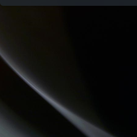
DREADA SOUND STATION
LES PIEDS SUR LA TABLE
LES DECOUVERTES MUSICALES
PASSE TEMPS - LE FIL DU TEMPS QUI PASSE
JARDINONS AVEC CATHY
ATELIERS RADIOPHONIQUES
QU'ES AQUO