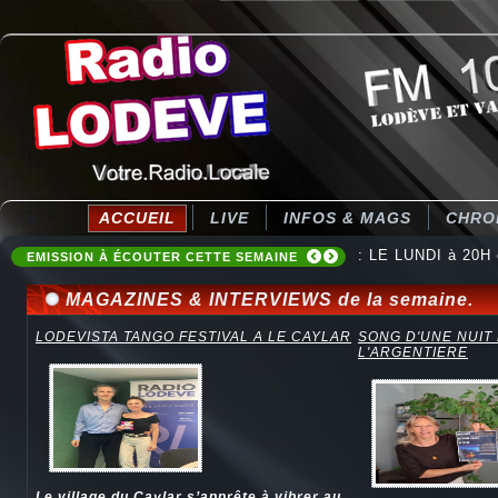
ACCUEIL
LIVE
INFOS & MAGS
CHRO
: LE LUNDI à 20H
: Destination Ten
EMISSION À ÉCOUTER CETTE SEMAINE
MAGAZINES & INTERVIEWS de la semaine.
LODEVISTA TANGO FESTIVAL A LE CAYLAR
SONG D'UNE NUIT
L'ARGENTIERE
Le village du Caylar s’apprête à vibrer au