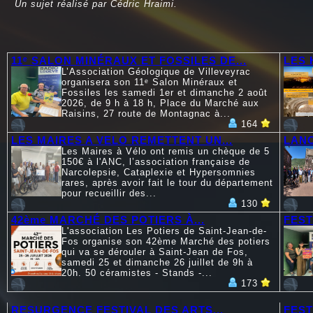
Un sujet réalisé par Cédric Hraimi.
11ᵉ SALON MINÉRAUX ET FOSSILES DE...
LES 
L’Association Géologique de Villeveyrac
organisera son 11ᵉ Salon Minéraux et
Fossiles les samedi 1er et dimanche 2 août
2026, de 9 h à 18 h, Place du Marché aux
Raisins, 27 route de Montagnac à...
164
LES MAIRES A VELO REMETTENT UN...
LANC
Les Maires à Vélo ont remis un chèque de 5
150€ à l'ANC, l’association française de
Narcolepsie, Cataplexie et Hypersomnies
rares, après avoir fait le tour du département
pour recueillir des...
130
42ème MARCHÉ DES POTIERS À...
FEST
L'association Les Potiers de Saint-Jean-de-
Fos organise son 42ème Marché des potiers
qui va se dérouler à Saint-Jean de Fos,
samedi 25 et dimanche 26 juillet de 9h à
20h. 50 céramistes - Stands -...
173
RESURGENCE FESTIVAL DES ARTS...
FEST