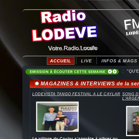
ACCUEIL
LIVE
INFOS & MAGS
: "QU'E
EMISSION À ÉCOUTER CETTE SEMAINE
MAGAZINES & INTERVIEWS de la se
LODEVISTA TANGO FESTIVAL A LE CAYLAR
SONG D
L'ARGE
Le village du Caylar s’apprête à vibrer au