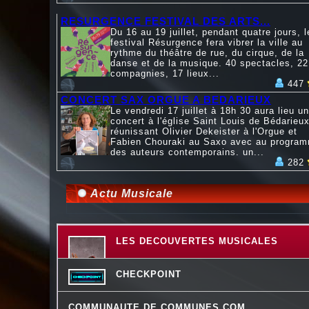
RESURGENCE FESTIVAL DES ARTS...
Du 16 au 19 juillet, pendant quatre jours, l
festival Résurgence fera vibrer la ville au
rythme du théâtre de rue, du cirque, de la
danse et de la musique. 40 spectacles, 22
compagnies, 17 lieux...
447
CONCERT SAX ORGUE A BEDARIEUX
Le vendredi 17 juillet à 18h 30 aura lieu un
concert à l'église Saint Louis de Bédarieux
réunissant Olivier Dekeister à l'Orgue et
Fabien Chouraki au Saxo avec au progra
des auteurs contemporains. un...
282
Actu Musicale
LES DECOUVERTES MUSICALES
CHECKPOINT
COMMUNAUTE DE COMMUNES.COM