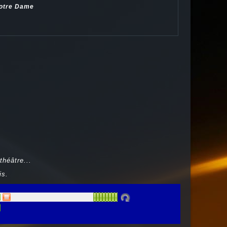
Notre Dame
théâtre...
is.