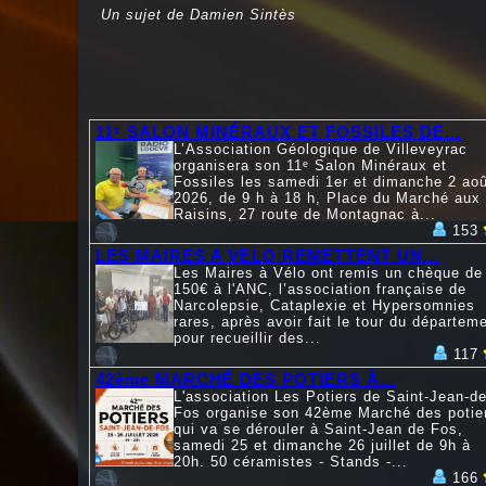
Un sujet de Damien Sintès
11ᵉ SALON MINÉRAUX ET FOSSILES DE...
L’Association Géologique de Villeveyrac
organisera son 11ᵉ Salon Minéraux et
Fossiles les samedi 1er et dimanche 2 aoû
2026, de 9 h à 18 h, Place du Marché aux
Raisins, 27 route de Montagnac à...
153
LES MAIRES A VELO REMETTENT UN...
Les Maires à Vélo ont remis un chèque de
150€ à l'ANC, l’association française de
Narcolepsie, Cataplexie et Hypersomnies
rares, après avoir fait le tour du départem
pour recueillir des...
117
42ème MARCHÉ DES POTIERS À...
L'association Les Potiers de Saint-Jean-de
Fos organise son 42ème Marché des potie
qui va se dérouler à Saint-Jean de Fos,
samedi 25 et dimanche 26 juillet de 9h à
20h. 50 céramistes - Stands -...
166