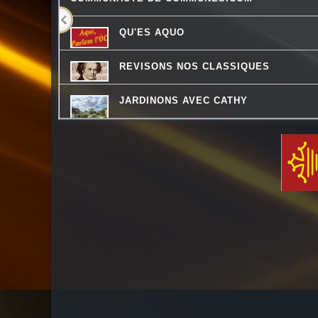
QU'ES AQUO
REVISONS NOS CLASSIQUES
JARDINONS AVEC CATHY
QUAND LA MUSIQUE EST BONNE
THE QUICK TALK
LES VAILLANTES
DESTINATION TENDRESSE
CHEMINS DU JAZZ
LES PIEDS SUR LA TABLE