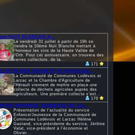
ème NUIT BLANCHE A...
Le vendredi 31 juillet à partir de 19h se
tiendra la 10ème Nuit Blanche mettant à
l'honneur les vins de la Haute Vallée de
l'Orb. Pour cet anniversaire, on trouvera des
verres collectors, de la...
171
LLECTE DES DECHETS PLASTIQUES...
La Communauté de Communes Lodévois et
Larzac et la Chambre d'Agriculture de
l'Hérault viennent de mettre en place une
collecte de déchets agricoles auprès des
agriculteurs. Une première collecte s’est...
170
RVICE ENFANCE JEUNESSE DE LA...
Présentation de l’actualité du service
Enfance/Jeunesse de la Communauté de
Communes Lodévois et Larzac Hélène
Gastand, vice-présidente du service, Jérôme
Valat, vice-président à l’économie et
Olivier...