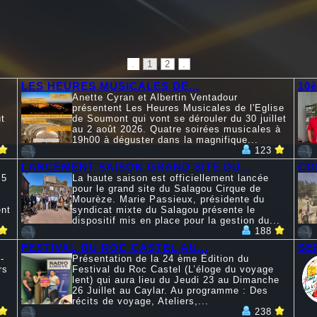
.
1
2
.
LES HEURES MUSICALES DE...
10
Anette Cyran et Albertin Ventadour
présentent Les Heures Musicales de l'Eglise
t
de Soumont qui vont se dérouler du 30 juillet
au 2 août 2026. Quatre soirées musicales à
19h00 à déguster dans la magnifique...
123
LANCEMENT SAISON GRAND SITE DU...
CO
 5
La haute saison est officiellement lancée
pour le grand site du Salagou Cirque de
Mourèze. Marie Passieux, présidente du
ent
syndicat mixte du Salagou présente le
dispositif mis en place pour la gestion du...
188
FESTIVAL DU ROC CASTEL AU...
SE
-
Présentation de la 24 ème Édition du
rs
Festival du Roc Castel (L’éloge du voyage
lent) qui aura lieu du Jeudi 23 au Dimanche
26 Juillet au Caylar. Au programme : Des
récits de voyage, Ateliers,...
238