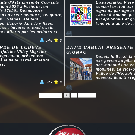
ants d'Arts présente Courants
L'association Vivr
 juin 2026 à Fozières, en
concert gratuit aux
de 17h30.. Découverte
signe du partage et 
sans d'arts : peinture, sculpture,
18h30 à Aniane, pla
s... Stands, ateliers,
exceptionnels et gr
s, flânerie dans le village.
(une vingtaine de m
ace : buvette et food truck.
ts offerts par les artistes et
548
0
ARDE DE LODEVE
DAVID CABLAT PRÉSENTE 
rjolaine Villey-Migraine
GIGNAC
Togo 30/34, présentent
Depuis le 6 mai, la
 la halle Dardé, et leurs
ses portes au pôle
ès.
des mobilités se ve
mobilités. Le vice
Vallée de l’Hérault
nouveau lieu. Un r
522
0
Précédent
1
2
Suivant