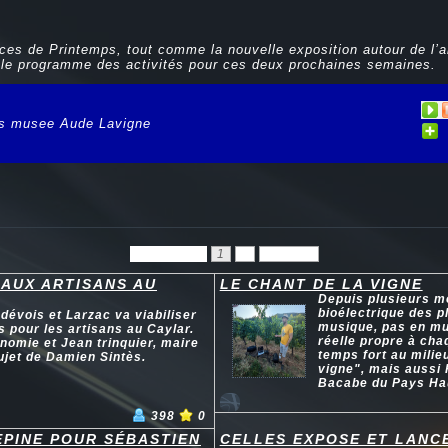
es de Printemps, tout comme la nouvelle exposition autour de l’
e le programme des activités pour ces deux prochaines semaines.
s musee Aude Lavigne
Précédent
1
2
Suivant
 AUX ARTISANS AU
LE CHANT DE LA VIGNE
Depuis plusieurs mo
bioélectrique des pl
vois et Larzac va viabiliser
musique, pas en mus
s pour les artisans au Caylar.
réelle propre à cha
nomie et Jean trinquier, maire
temps fort au milie
ujet de Damien Sintès.
vigne", mais aussi 
Bacabe du Pays Hau
398
0
EPINE POUR SÉBASTIEN
CELLES EXPOSE ET LANC