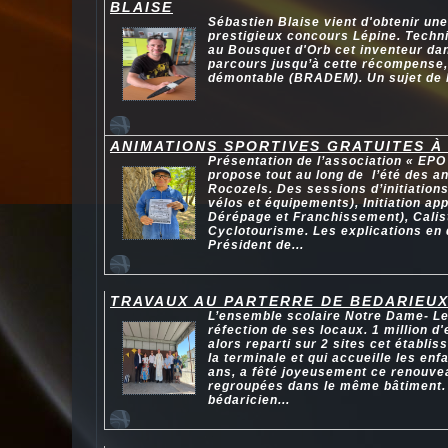
BLAISE
Sébastien Blaise vient d'obtenir une
prestigieux concours Lépine. Techni
au Bousquet d'Orb cet inventeur da
parcours jusqu’à cette récompense, 
démontable (BRADEM). Un sujet de 
ANIMATIONS SPORTIVES GRATUITES À
Présentation de l’association « EPO 
propose tout au long de l’été des an
Rocozels. Des sessions d’initiatio
vélos et équipements), Initiation ap
Dérépage et Franchissement), Calis
Cyclotourisme. Les explications en
Président de...
TRAVAUX AU PARTERRE DE BEDARIEU
L’ensemble scolaire Notre Dame- Le 
réfection de ses locaux. 1 million d
alors reparti sur 2 sites cet établi
la terminale et qui accueille les enf
ans, a fêté joyeusement ce renouvea
regroupées dans le même bâtiment. 
bédaricien...