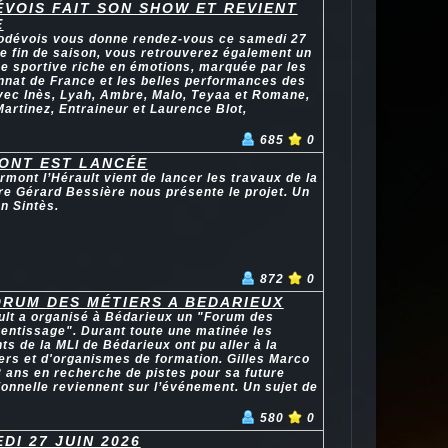
VOIS FAIT SON SHOW ET REVIENT
E
Lodévois vous donne rendez-vous ce samedi 27
de fin de saison, vous retrouverez également un
e sportive riche en émotions, marquée par les
nnat de France et les belles performances des
avec Inès, Lyah, Ambre, Malo, Teyaa et Romane,
Martinez, Entraineur et Laurence Blot,
685
0
MONT EST LANCÉE
ont l’Hérault vient de lancer les travaux de la
re Gérard Bessière nous présente le projet. Un
n Sintès.
872
0
ORUM DES MÉTIERS A BEDARIEUX
ult a organisé à Bédarieux un "Forum des
rentissage". Durant toute une matinée les
ts de la MLI de Bédarieux ont pu aller à la
ers et d'organismes de formation. Gilles Marco
18 ans en recherche de pistes pour sa future
ionnelle reviennent sur l’événement. Un sujet de
580
0
DI 27 JUIN 2026