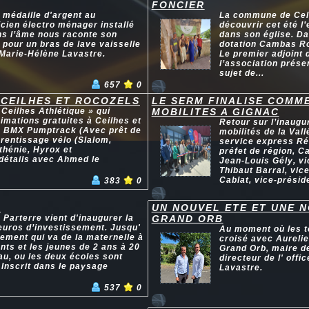
FONCIER
 médaille d'argent au
La commune de Cell
cien électro ménager installé
découvrir cet été l
ns l’âme nous raconte son
dans son église. Da
pour un bras de lave vaisselle
dotation Cambas Ro
Marie-Hélène Lavastre.
Le premier adjoint 
l’association prése
sujet de...
657
0
 CEILHES ET ROCOZELS
LE SERM FINALISE COMME
Ceilhes Athlétique » qui
MOBILITES A GIGNAC
imations gratuites à Ceilhes et
Retour sur l’inaugu
ns BMX Pumptrack (Avec prêt de
mobilités de la Vall
prentissage vélo (Slalom,
service express Ré
thénie, Hyrox et
préfet de région, C
 détails avec Ahmed le
Jean-Louis Gély, v
Thibaut Barral, vic
Cablat, vice-préside
383
0
X
UN NOUVEL ETE ET UNE 
Parterre vient d'inaugurer la
GRAND ORB
'euros d’investissement. Jusqu'
Au moment où les to
ssement qui va de la maternelle à
croisé avec Aureli
ants et les jeunes de 2 ans à 20
Grand Orb, maire d
u, ou les deux écoles sont
directeur de l' off
Inscrit dans le paysage
Lavastre.
537
0