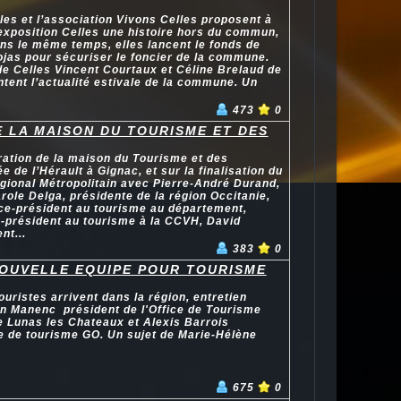
es et l’association Vivons Celles proposent à
’exposition Celles une histoire hors du commun,
ns le même temps, elles lancent le fonds de
jas pour sécuriser le foncier de la commune.
de Celles Vincent Courtaux et Céline Brelaud de
ntent l’actualité estivale de la commune. Un
473
0
 LA MAISON DU TOURISME ET DES
ration de la maison du Tourisme et des
ée de l’Hérault à Gignac, et sur la finalisation du
gional Métropolitain avec Pierre-André Durand,
arole Delga, présidente de la région Occitanie,
ice-président au tourisme au département,
e-président au tourisme à la CCVH, David
nt...
383
0
NOUVELLE EQUIPE POUR TOURISME
uristes arrivent dans la région, entretien
en Manenc président de l'Office de Tourisme
e Lunas les Chateaux et Alexis Barrois
ice de tourisme GO. Un sujet de Marie-Hélène
675
0