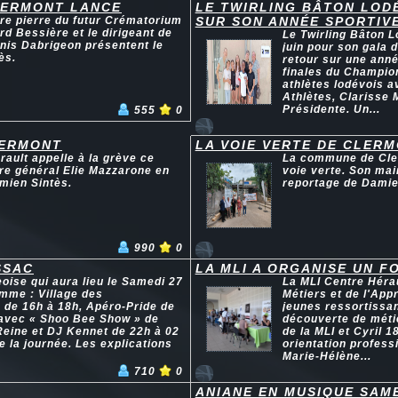
LERMONT LANCE
LE TWIRLING BÂTON LODÉ
ère pierre du futur Crématorium
SUR SON ANNÉE SPORTIV
rd Bessière et le dirigeant de
Le Twirling Bâton 
nis Dabrigeon présentent le
juin pour son gala 
ès.
retour sur une anné
finales du Champio
athlètes lodévois 
Athlètes, Clarisse 
Présidente. Un...
555
0
LERMONT
LA VOIE VERTE DE CLER
rault appelle à la grève ce
La commune de Clerm
aire général Elie Mazzarone en
voie verte. Son mai
amien Sintès.
reportage de Damie
990
0
SSAC
LA MLI A ORGANISE UN F
eoise qui aura lieu le Samedi 27
La MLI Centre Héra
mme : Village des
Métiers et de l'App
 de 16h à 18h, Apéro-Pride de
jeunes ressortissan
 avec « Shoo Bee Show » de
découverte de méti
Reine et DJ Kennet de 22h à 02
de la MLI et Cyril 
e la journée. Les explications
orientation profess
Marie-Hélène...
710
0
ANIANE EN MUSIQUE SAME