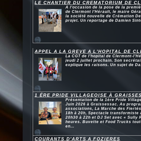
LE CHANTIER DU CREMATORIUM DE C
A l’occasion de la pose de la premi
de Clermont l’Hérault, le maire Géra
la société nouvelle de Crémation De
projet. Un reportage de Damien Sint
APPEL A LA GREVE A L'HOPITAL DE C
La CGT de l’hopital de Clermont-l’Hé
jeudi 2 juillet prochain. Son secrét
explique les raisons. Un sujet de D
1 ÉRE PRIDE VILLAGEOISE À GRAISSE
Présentation de la 1ère Pride Villag
Juin 2026 à Graissessac. Au progra
associations, La Marche des Fiertés
18h à 20h, Spectacle transformiste
20h30 à 22h et DJ Set avec « Sully 
heures. Buvette et Food Trucks tout
en...
COURANTS D'ARTS A FOZIERES