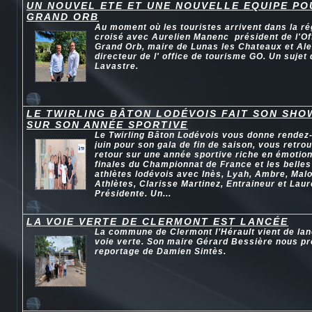
UN NOUVEL ETE ET UNE NOUVELLE EQUIPE P
GRAND ORB
Au moment où les touristes arrivent dans la ré
croisé avec Aurelien Manenc président de l'Of
Grand Orb, maire de Lunas les Chateaux et Ale
directeur de l' office de tourisme GO. Un sujet
Lavastre.
LE TWIRLING BÂTON LODÉVOIS FAIT SON SHO
SUR SON ANNÉE SPORTIVE
Le Twirling Bâton Lodévois vous donne rendez
juin pour son gala de fin de saison, vous retr
retour sur une année sportive riche en émotio
finales du Championnat de France et les belle
athlètes lodévois avec Inès, Lyah, Ambre, Mal
Athlètes, Clarisse Martinez, Entraineur et Laur
Présidente. Un...
LA VOIE VERTE DE CLERMONT EST LANCÉE
La commune de Clermont l’Hérault vient de lan
voie verte. Son maire Gérard Bessière nous pré
reportage de Damien Sintès.