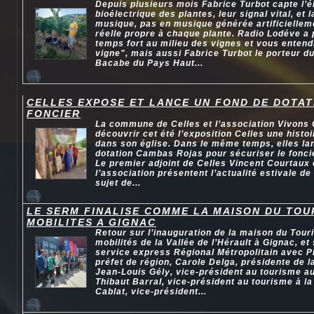
Depuis plusieurs mois Fabrice Turbot capte l’él
bioélectrique des plantes, leur signal vital, et
musique, pas en musique générée artificiellem
réelle propre à chaque plante. Radio Lodéve a 
temps fort au milieu des vignes et vous entend
vigne", mais aussi Fabrice Turbot le porteur du
Bacabe du Pays Haut...
CELLES EXPOSE ET LANCE UN FOND DE DOTAT
FONCIER
La commune de Celles et l’association Vivons 
découvrir cet été l’exposition Celles une hist
dans son église. Dans le même temps, elles la
dotation Cambas Rojas pour sécuriser le fonc
Le premier adjoint de Celles Vincent Courtaux 
l’association présentent l’actualité estivale d
sujet de...
LE SERM FINALISE COMME LA MAISON DU TOU
MOBILITES A GIGNAC
Retour sur l’inauguration de la maison du Tour
mobilités de la Vallée de l’Hérault à Gignac, et 
service express Régional Métropolitain avec P
préfet de région, Carole Delga, présidente de l
Jean-Louis Gély, vice-président au tourisme a
Thibaut Barral, vice-président au tourisme à l
Cablat, vice-président...