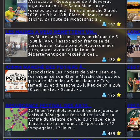
L’Association Géologique de Villeveyrac
organisera son 11ᵉ Salon Minéraux et
Fossiles les samedi 1er et dimanche 2 août
2026, de 9 h à 18 h, Place du Marché aux
Raisins, 27 route de Montagnac à...
167
LES MAIRES A VELO REMETTENT UN...
LANC
Les Maires à Vélo ont remis un chèque de 5
150€ à l'ANC, l’association française de
Narcolepsie, Cataplexie et Hypersomnies
rares, après avoir fait le tour du
département pour recueillir des...
132
42ème MARCHÉ DES POTIERS À...
FEST
L'association Les Potiers de Saint-Jean-de-
Fos organise son 42ème Marché des potiers
qui va se dérouler à Saint-Jean de Fos,
samedi 25 et dimanche 26 juillet de 9h à 20h.
50 céramistes - Stands -...
175
RESURGENCE FESTIVAL DES ARTS...
FESTI
Du 16 au 19 juillet, pendant quatre jours, le
festival Résurgence fera vibrer la ville au
rythme du théâtre de rue, du cirque, de la
danse et de la musique. 40 spectacles, 22
compagnies, 17 lieux...
459