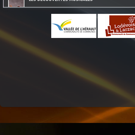
CHECKPOINT
DESTINATION TENDRESSE
MOSAIQUE
JARDINONS AVEC CATHY
HISTOIRES D'OC
ATELIERS RADIOPHONIQUES
THE QUICK TALK
LES PIEDS SUR LA TABLE
QU'ES AQUO