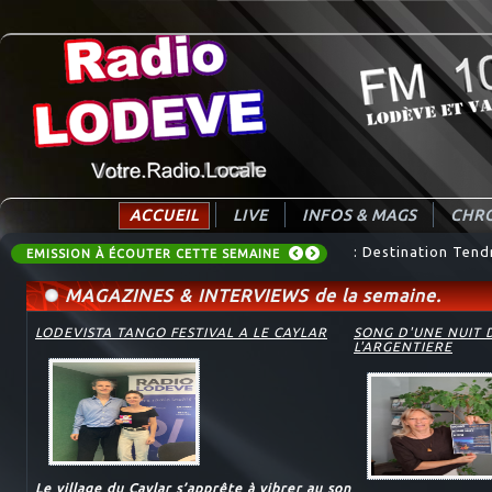
ACCUEIL
LIVE
INFOS & MAGS
CHRO
: Destination Tend
EMISSION À ÉCOUTER CETTE SEMAINE
MAGAZINES & INTERVIEWS de la semaine.
LODEVISTA TANGO FESTIVAL A LE CAYLAR
SONG D'UNE NUIT 
L'ARGENTIERE
Le village du Caylar s’apprête à vibrer au son