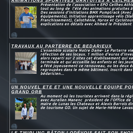
ANIMATIONS SPORTIVES GRATUITES À CEILHE
Présentation de l’association « EPO Ceilhes Athl
tout au long de l’été des animations gratuites à
Des sessions d’initiations BMX Pumptrack (Avec 
équipements), Initiation apprentissage vélo (Sl
Franchissement), Calisthénie, Hyrox et Cyclotou
explications en détails avec Ahmed le Président 
TRAVAUX AU PARTERRE DE BEDARIEUX
L’ensemble scolaire Notre Dame- Le Parterre vie
réfection de ses locaux. 1 million d'euros d’inve
alors reparti sur 2 sites cet établissement qui va
terminale et qui accueille les enfants et les jeun
a fêté joyeusement ce renouveau, ou les deux é
regroupées dans le même bâtiment. Inscrit dans
bédaricien...
UN NOUVEL ETE ET UNE NOUVELLE EQUIPE P
GRAND ORB
Au moment où les touristes arrivent dans la régi
avec Aurelien Manenc président de l'Office de 
maire de Lunas les Chateaux et Alexis Barrois dir
de tourisme GO. Un sujet de Marie-Hélène Lavas
LE TWIRLING BÂTON LODÉVOIS FAIT SON SHO