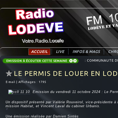
ACCUEIL
LIVE
INFOS & MAGS
CHRO
: COMMUNAUTE DE 
EMISSION À ÉCOUTER CETTE SEMAINE
LE PERMIS DE LOUER EN LO
E-mail
|
Affichages : 1795
Emission du vendredi 11 octobre 2024 : Le Per
Un dispositif présenté par Valérie Rouveirol, vice-présidente
mission Habitat, et Vincent Laval du cabinet Urbanis.
e
Une émission réalisée par Damien Sintès