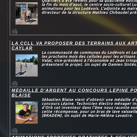
Quartiers d’été revient pour sa quatrième éditi
la fin du mois d’aout, le centre socio-culturel L
animations pour les Lodévois. L’adjointe au maire
directeur de la structure Mathieu Chibaudel prés
LA CCLL VA PROPOSER DES TERRAINS AUX AR
CAYLAR
La communauté de communes du Lodévois et Larza
les prochains mois des cellules pour les artisans
Valat, vice-président à l’économie et Jean trinqu
présentent le projet. Un sujet de Damien Sintès.
MEDAILLE D'ARGENT AU CONCOURS LEPINE P
BLAISE
Sébastien Blaise vient d'obtenir une médaille d'
concours Lépine. Technicien électro ménager in
d'Orb cet inventeur dans l’âme nous raconte son
cette récompense, pour un bras de lave vaissel
(BRADEM). Un sujet de Marie-Hélène Lavastre.