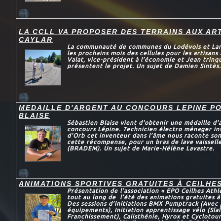
LA CCLL VA PROPOSER DES TERRAINS AUX AR
CAYLAR
La communauté de communes du Lodévois et Larza
les prochains mois des cellules pour les artisans
Valat, vice-président à l’économie et Jean trinqu
présentent le projet. Un sujet de Damien Sintès.
MEDAILLE D'ARGENT AU CONCOURS LEPINE P
BLAISE
Sébastien Blaise vient d'obtenir une médaille d'
concours Lépine. Technicien électro ménager in
d'Orb cet inventeur dans l’âme nous raconte son
cette récompense, pour un bras de lave vaissel
(BRADEM). Un sujet de Marie-Hélène Lavastre.
ANIMATIONS SPORTIVES GRATUITES À CEILHE
Présentation de l’association « EPO Ceilhes Athl
tout au long de l’été des animations gratuites à
Des sessions d’initiations BMX Pumptrack (Avec 
équipements), Initiation apprentissage vélo (Sl
Franchissement), Calisthénie, Hyrox et Cyclotou