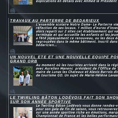
explications en détails avec Ahmed le Président 
TRAVAUX AU PARTERRE DE BEDARIEUX
L’ensemble scolaire Notre Dame- Le Parterre vie
réfection de ses locaux. 1 million d'euros d’inve
alors reparti sur 2 sites cet établissement qui va
terminale et qui accueille les enfants et les jeun
a fêté joyeusement ce renouveau, ou les deux é
regroupées dans le même bâtiment. Inscrit dans
bédaricien...
UN NOUVEL ETE ET UNE NOUVELLE EQUIPE P
GRAND ORB
Au moment où les touristes arrivent dans la régi
avec Aurelien Manenc président de l'Office de 
maire de Lunas les Chateaux et Alexis Barrois dir
de tourisme GO. Un sujet de Marie-Hélène Lavas
LE TWIRLING BÂTON LODÉVOIS FAIT SON SHO
SUR SON ANNÉE SPORTIVE
Le Twirling Bâton Lodévois vous donne rendez-v
pour son gala de fin de saison, vous retrouvere
sur une année sportive riche en émotions, marqu
Championnat de France et les belles performanc