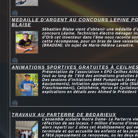
MEDAILLE D'ARGENT AU CONCOURS LEPINE P
BLAISE
Sébastien Blaise vient d'obtenir une médaille d'
concours Lépine. Technicien électro ménager in
d'Orb cet inventeur dans l’âme nous raconte son
cette récompense, pour un bras de lave vaissel
(BRADEM). Un sujet de Marie-Hélène Lavastre.
ANIMATIONS SPORTIVES GRATUITES À CEILHE
Présentation de l’association « EPO Ceilhes Athl
tout au long de l’été des animations gratuites à
Des sessions d’initiations BMX Pumptrack (Avec 
équipements), Initiation apprentissage vélo (Sl
Franchissement), Calisthénie, Hyrox et Cyclotou
explications en détails avec Ahmed le Président 
TRAVAUX AU PARTERRE DE BEDARIEUX
L’ensemble scolaire Notre Dame- Le Parterre vie
réfection de ses locaux. 1 million d'euros d’inve
alors reparti sur 2 sites cet établissement qui va
terminale et qui accueille les enfants et les jeun
a fêté joyeusement ce renouveau, ou les deux é