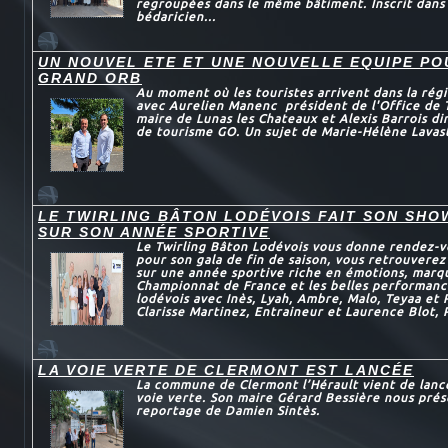
regroupées dans le même bâtiment. Inscrit dans
bédaricien...
UN NOUVEL ETE ET UNE NOUVELLE EQUIPE P
GRAND ORB
Au moment où les touristes arrivent dans la régi
avec Aurelien Manenc président de l'Office de 
maire de Lunas les Chateaux et Alexis Barrois dir
de tourisme GO. Un sujet de Marie-Hélène Lavas
LE TWIRLING BÂTON LODÉVOIS FAIT SON SHO
SUR SON ANNÉE SPORTIVE
Le Twirling Bâton Lodévois vous donne rendez-v
pour son gala de fin de saison, vous retrouvere
sur une année sportive riche en émotions, marqu
Championnat de France et les belles performanc
lodévois avec Inès, Lyah, Ambre, Malo, Teyaa et
Clarisse Martinez, Entraineur et Laurence Blot, 
LA VOIE VERTE DE CLERMONT EST LANCÉE
La commune de Clermont l’Hérault vient de lance
voie verte. Son maire Gérard Bessière nous prés
reportage de Damien Sintès.