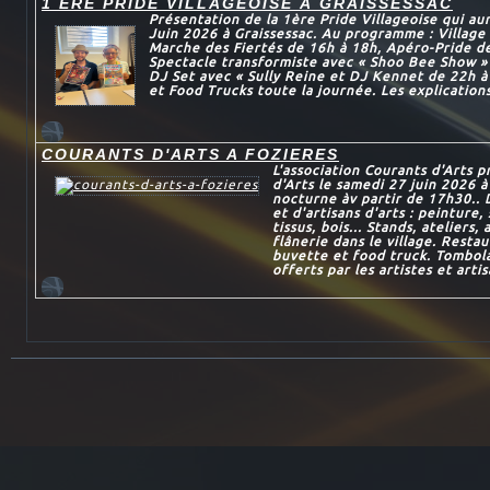
1 ÉRE PRIDE VILLAGEOISE À GRAISSESSAC
Présentation de la 1ère Pride Villageoise qui au
Juin 2026 à Graissessac. Au programme : Village 
Marche des Fiertés de 16h à 18h, Apéro-Pride d
Spectacle transformiste avec « Shoo Bee Show »
DJ Set avec « Sully Reine et DJ Kennet de 22h à
et Food Trucks toute la journée. Les explications
COURANTS D'ARTS A FOZIERES
L'association Courants d'Arts 
d'Arts le samedi 27 juin 2026 à
nocturne àv partir de 17h30.. 
et d'artisans d'arts : peinture,
tissus, bois... Stands, ateliers,
flânerie dans le village. Restau
buvette et food truck. Tombola
offerts par les artistes et artis