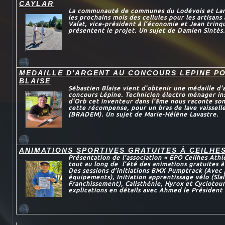
CAYLAR
La communauté de communes du Lodévois et Larza
les prochains mois des cellules pour les artisans
Valat, vice-président à l’économie et Jean trinqu
présentent le projet. Un sujet de Damien Sintès.
MEDAILLE D'ARGENT AU CONCOURS LEPINE P
BLAISE
Sébastien Blaise vient d'obtenir une médaille d'
concours Lépine. Technicien électro ménager in
d'Orb cet inventeur dans l’âme nous raconte son
cette récompense, pour un bras de lave vaissel
(BRADEM). Un sujet de Marie-Hélène Lavastre.
ANIMATIONS SPORTIVES GRATUITES À CEILHE
Présentation de l’association « EPO Ceilhes Athl
tout au long de l’été des animations gratuites à
Des sessions d’initiations BMX Pumptrack (Avec 
équipements), Initiation apprentissage vélo (Sl
Franchissement), Calisthénie, Hyrox et Cyclotou
explications en détails avec Ahmed le Président 