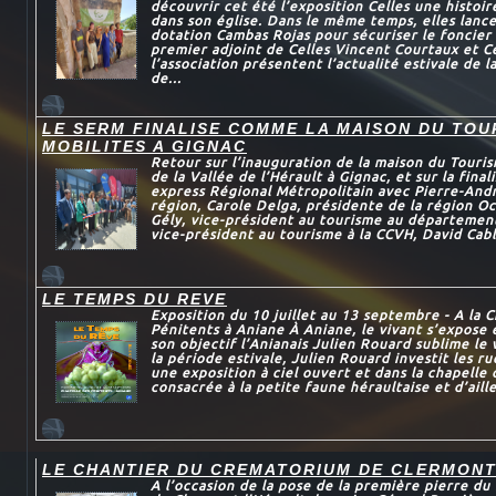
découvrir cet été l’exposition Celles une histoi
dans son église. Dans le même temps, elles lance
dotation Cambas Rojas pour sécuriser le foncier
premier adjoint de Celles Vincent Courtaux et C
l’association présentent l’actualité estivale de 
de...
LE SERM FINALISE COMME LA MAISON DU TOU
MOBILITES A GIGNAC
Retour sur l’inauguration de la maison du Touris
de la Vallée de l’Hérault à Gignac, et sur la final
express Régional Métropolitain avec Pierre-And
région, Carole Delga, présidente de la région Oc
Gély, vice-président au tourisme au département
vice-président au tourisme à la CCVH, David Cabla
LE TEMPS DU REVE
Exposition du 10 juillet au 13 septembre - A la 
Pénitents à Aniane À Aniane, le vivant s’expose 
son objectif l’Anianais Julien Rouard sublime le
la période estivale, Julien Rouard investit les r
une exposition à ciel ouvert et dans la chapelle
consacrée à la petite faune héraultaise et d’aille
LE CHANTIER DU CREMATORIUM DE CLERMON
A l’occasion de la pose de la première pierre d