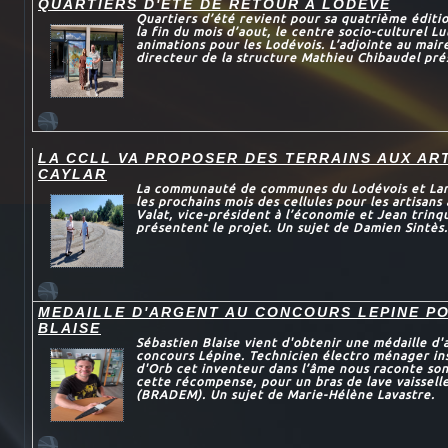
QUARTIERS D'ETE DE RETOUR A LODEVE
Quartiers d’été revient pour sa quatrième éditi
la fin du mois d’aout, le centre socio-culturel L
animations pour les Lodévois. L’adjointe au maire
directeur de la structure Mathieu Chibaudel prés
LA CCLL VA PROPOSER DES TERRAINS AUX AR
CAYLAR
La communauté de communes du Lodévois et Larza
les prochains mois des cellules pour les artisans
Valat, vice-président à l’économie et Jean trinqu
présentent le projet. Un sujet de Damien Sintès.
MEDAILLE D'ARGENT AU CONCOURS LEPINE P
BLAISE
Sébastien Blaise vient d'obtenir une médaille d'
concours Lépine. Technicien électro ménager in
d'Orb cet inventeur dans l’âme nous raconte son
cette récompense, pour un bras de lave vaissel
(BRADEM). Un sujet de Marie-Hélène Lavastre.