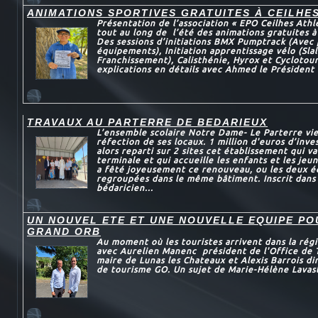
ANIMATIONS SPORTIVES GRATUITES À CEILHE
Présentation de l’association « EPO Ceilhes Athl
tout au long de l’été des animations gratuites à
Des sessions d’initiations BMX Pumptrack (Avec 
équipements), Initiation apprentissage vélo (Sl
Franchissement), Calisthénie, Hyrox et Cyclotou
explications en détails avec Ahmed le Président 
TRAVAUX AU PARTERRE DE BEDARIEUX
L’ensemble scolaire Notre Dame- Le Parterre vie
réfection de ses locaux. 1 million d'euros d’inve
alors reparti sur 2 sites cet établissement qui va
terminale et qui accueille les enfants et les jeun
a fêté joyeusement ce renouveau, ou les deux é
regroupées dans le même bâtiment. Inscrit dans
bédaricien...
UN NOUVEL ETE ET UNE NOUVELLE EQUIPE P
GRAND ORB
Au moment où les touristes arrivent dans la régi
avec Aurelien Manenc président de l'Office de 
maire de Lunas les Chateaux et Alexis Barrois dir
de tourisme GO. Un sujet de Marie-Hélène Lavas