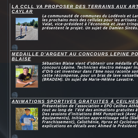
LA CCLL VA PROPOSER DES TERRAINS AUX AR
CAYLAR
La communauté de communes du Lodévois et Larza
les prochains mois des cellules pour les artisans
Valat, vice-président à l’économie et Jean trinqu
présentent le projet. Un sujet de Damien Sintès.
MEDAILLE D'ARGENT AU CONCOURS LEPINE P
BLAISE
Sébastien Blaise vient d'obtenir une médaille d'
concours Lépine. Technicien électro ménager in
d'Orb cet inventeur dans l’âme nous raconte son
cette récompense, pour un bras de lave vaissel
(BRADEM). Un sujet de Marie-Hélène Lavastre.
ANIMATIONS SPORTIVES GRATUITES À CEILHE
Présentation de l’association « EPO Ceilhes Athl
tout au long de l’été des animations gratuites à
Des sessions d’initiations BMX Pumptrack (Avec 
équipements), Initiation apprentissage vélo (Sl
Franchissement), Calisthénie, Hyrox et Cyclotou
explications en détails avec Ahmed le Président 