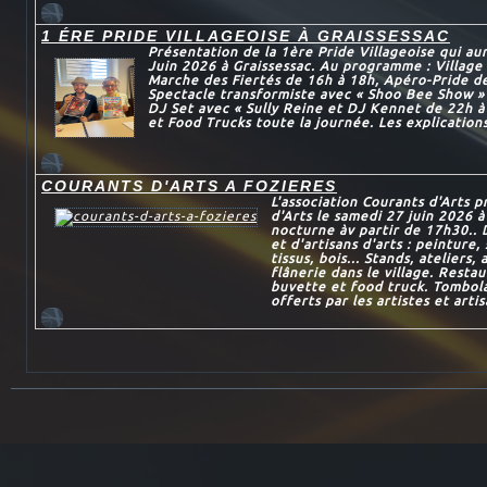
1 ÉRE PRIDE VILLAGEOISE À GRAISSESSAC
Présentation de la 1ère Pride Villageoise qui au
Juin 2026 à Graissessac. Au programme : Village 
Marche des Fiertés de 16h à 18h, Apéro-Pride d
Spectacle transformiste avec « Shoo Bee Show »
DJ Set avec « Sully Reine et DJ Kennet de 22h à
et Food Trucks toute la journée. Les explications
COURANTS D'ARTS A FOZIERES
L'association Courants d'Arts 
d'Arts le samedi 27 juin 2026 à
nocturne àv partir de 17h30.. 
et d'artisans d'arts : peinture,
tissus, bois... Stands, ateliers,
flânerie dans le village. Restau
buvette et food truck. Tombola
offerts par les artistes et artis