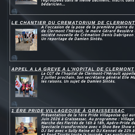
regroupées dans le même bâtiment. Inscrit dans
bédaricien...
LE CHANTIER DU CREMATORIUM DE CLERMON
A l’occasion de la pose de la première pierre d
de Clermont l’Hérault, le maire Gérard Bessière e
société nouvelle de Crémation Denis Dabrigeon 
Un reportage de Damien Sintès.
APPEL A LA GREVE A L'HOPITAL DE CLERMONT
La CGT de l’hopital de Clermont-l’Hérault appelle
2 juillet prochain. Son secrétaire général Elie 
les raisons. Un sujet de Damien Sintès.
1 ÉRE PRIDE VILLAGEOISE À GRAISSESSAC
Présentation de la 1ère Pride Villageoise qui au
Juin 2026 à Graissessac. Au programme : Village 
Marche des Fiertés de 16h à 18h, Apéro-Pride d
Spectacle transformiste avec « Shoo Bee Show »
DJ Set avec « Sully Reine et DJ Kennet de 22h à
et Food Trucks toute la journée. Les explications