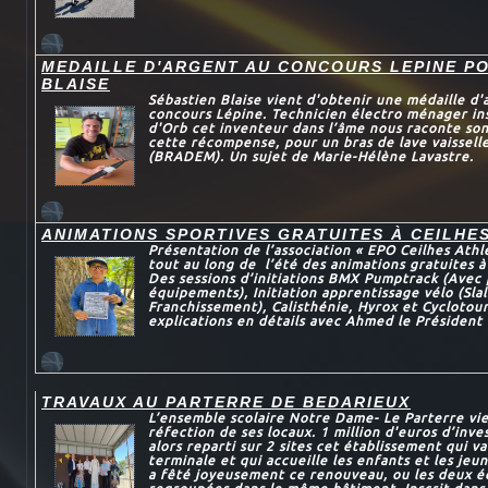
MEDAILLE D'ARGENT AU CONCOURS LEPINE P
BLAISE
Sébastien Blaise vient d'obtenir une médaille d'
concours Lépine. Technicien électro ménager in
d'Orb cet inventeur dans l’âme nous raconte son
cette récompense, pour un bras de lave vaissel
(BRADEM). Un sujet de Marie-Hélène Lavastre.
ANIMATIONS SPORTIVES GRATUITES À CEILHE
Présentation de l’association « EPO Ceilhes Athl
tout au long de l’été des animations gratuites à
Des sessions d’initiations BMX Pumptrack (Avec 
équipements), Initiation apprentissage vélo (Sl
Franchissement), Calisthénie, Hyrox et Cyclotou
explications en détails avec Ahmed le Président 
TRAVAUX AU PARTERRE DE BEDARIEUX
L’ensemble scolaire Notre Dame- Le Parterre vie
réfection de ses locaux. 1 million d'euros d’inve
alors reparti sur 2 sites cet établissement qui va
terminale et qui accueille les enfants et les jeun
a fêté joyeusement ce renouveau, ou les deux é