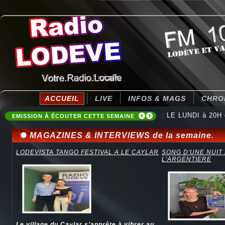
ACCUEIL
LIVE
INFOS & MAGS
CHRO
: Destination Ten
EMISSION À ÉCOUTER CETTE SEMAINE
MAGAZINES & INTERVIEWS de la semaine.
LODEVISTA TANGO FESTIVAL A LE CAYLAR
SONG D'UNE NUIT
L'ARGENTIERE
Le village du Caylar s’apprête à vibrer au