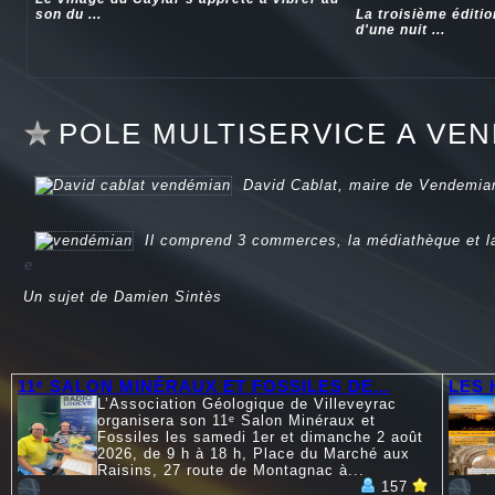
son du ...
La troisième éditi
d'une nuit ...
POLE MULTISERVICE A VE
David Cablat, maire de Vendemian
Il comprend 3 commerces, la médiathèque et l
e
Un sujet de Damien Sintès
11ᵉ SALON MINÉRAUX ET FOSSILES DE...
LES 
L’Association Géologique de Villeveyrac
organisera son 11ᵉ Salon Minéraux et
Fossiles les samedi 1er et dimanche 2 août
2026, de 9 h à 18 h, Place du Marché aux
Raisins, 27 route de Montagnac à...
157