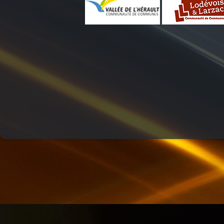
LES PIEDS SUR LA TABLE
LA PSY VOUS EN PARLE
ATELIERS RADIOPHONIQUES
CHEMINS DU JAZZ
DREADA SOUND STATION
QU'ES AQUO
PASSE TEMPS - LE FIL DU TEMPS QUI PASSE
MOSAIQUE
REVISONS NOS CLASSIQUES