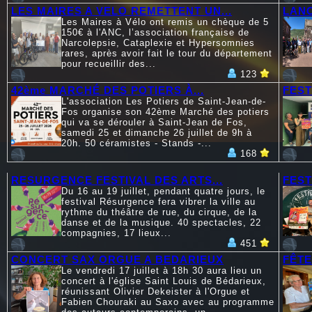
LES MAIRES A VELO REMETTENT UN...
LANC
Les Maires à Vélo ont remis un chèque de 5
150€ à l'ANC, l’association française de
Narcolepsie, Cataplexie et Hypersomnies
rares, après avoir fait le tour du département
pour recueillir des...
123
42ème MARCHÉ DES POTIERS À...
FEST
L'association Les Potiers de Saint-Jean-de-
Fos organise son 42ème Marché des potiers
qui va se dérouler à Saint-Jean de Fos,
samedi 25 et dimanche 26 juillet de 9h à
20h. 50 céramistes - Stands -...
168
RESURGENCE FESTIVAL DES ARTS...
FEST
Du 16 au 19 juillet, pendant quatre jours, le
festival Résurgence fera vibrer la ville au
rythme du théâtre de rue, du cirque, de la
danse et de la musique. 40 spectacles, 22
compagnies, 17 lieux...
451
CONCERT SAX ORGUE A BEDARIEUX
FÊTE
Le vendredi 17 juillet à 18h 30 aura lieu un
concert à l'église Saint Louis de Bédarieux,
réunissant Olivier Dekeister à l'Orgue et
Fabien Chouraki au Saxo avec au programme