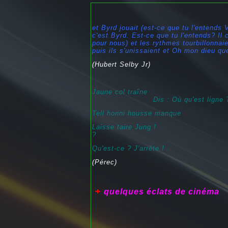
et Byrd jouait (est-ce que tu l'entends
c'est Byrd. Est-ce que tu l'entends? Il 
pour nous) et les rythmes tourbillonnaien
puis ils s'unissaient et Oh mon dieu qu
(Hubert Selby Jr)
Jaune col traîne Mail
Dis : Où qu'e
T
ell honni housse manque Char
Laisse taire Jung ! Oh, ce
?
Qu'est-ce ? J'arrête
(Pérec)
+
quelques éclats de
cin
éma