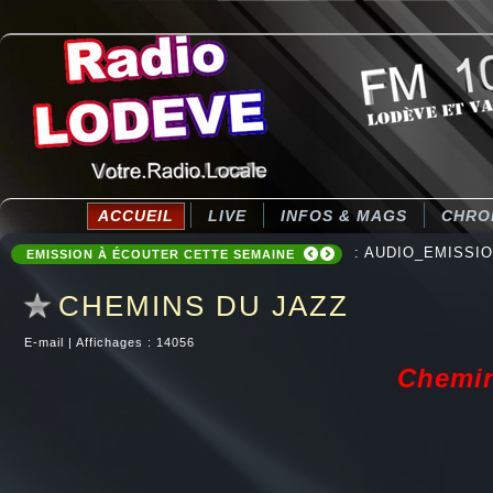
ACCUEIL
LIVE
INFOS & MAGS
CHRO
: AUDIO_EMISSIONS
: COMMUNAUTE DE
EMISSION À ÉCOUTER CETTE SEMAINE
CHEMINS DU JAZZ
E-mail
|
Affichages : 14056
Chemin