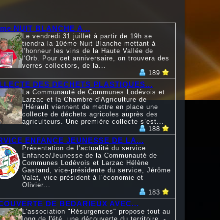
ème NUIT BLANCHE A...
Le vendredi 31 juillet à partir de 19h se
tiendra la 10ème Nuit Blanche mettant à
l'honneur les vins de la Haute Vallée de
l'Orb. Pour cet anniversaire, on trouvera des
verres collectors, de la...
189
LLECTE DES DECHETS PLASTIQUES...
La Communauté de Communes Lodévois et
Larzac et la Chambre d'Agriculture de
l'Hérault viennent de mettre en place une
collecte de déchets agricoles auprès des
agriculteurs. Une première collecte s’est...
188
RVICE ENFANCE JEUNESSE DE LA...
Présentation de l’actualité du service
Enfance/Jeunesse de la Communauté de
Communes Lodévois et Larzac Hélène
Gastand, vice-présidente du service, Jérôme
Valat, vice-président à l’économie et
Olivier...
183
COUVERTE DE BEDARIEUX AVEC...
L'association "Résurgences" propose tout au
long de l'été, une découverte du territoire. -