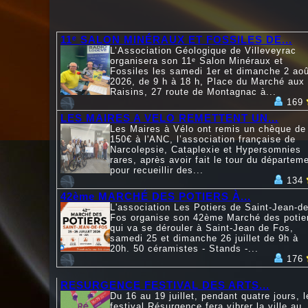
11ᵉ SALON MINÉRAUX ET FOSSILES DE...
L’Association Géologique de Villeveyrac
organisera son 11ᵉ Salon Minéraux et
Fossiles les samedi 1er et dimanche 2 aoû
2026, de 9 h à 18 h, Place du Marché aux
Raisins, 27 route de Montagnac à...
169
LES MAIRES A VELO REMETTENT UN...
Les Maires à Vélo ont remis un chèque de
150€ à l'ANC, l’association française de
Narcolepsie, Cataplexie et Hypersomnies
rares, après avoir fait le tour du départem
pour recueillir des...
134
42ème MARCHÉ DES POTIERS À...
L'association Les Potiers de Saint-Jean-de
Fos organise son 42ème Marché des potie
qui va se dérouler à Saint-Jean de Fos,
samedi 25 et dimanche 26 juillet de 9h à
20h. 50 céramistes - Stands -...
176
RESURGENCE FESTIVAL DES ARTS...
Du 16 au 19 juillet, pendant quatre jours, l
festival Résurgence fera vibrer la ville au