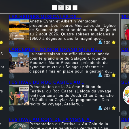
.
1
2
.
LES HEURES MUSICALES DE...
10
Anette Cyran et Albertin Ventadour
présentent Les Heures Musicales de l'Eglise
t
de Soumont qui vont se dérouler du 30 juillet
au 2 août 2026. Quatre soirées musicales à
19h00 à déguster dans la magnifique...
139
LANCEMENT SAISON GRAND SITE DU...
CO
 5
La haute saison est officiellement lancée
pour le grand site du Salagou Cirque de
Mourèze. Marie Passieux, présidente du
ent
syndicat mixte du Salagou présente le
dispositif mis en place pour la gestion du...
203
FESTIVAL DU ROC CASTEL AU...
SE
-
Présentation de la 24 ème Édition du
rs
Festival du Roc Castel (L’éloge du voyage
lent) qui aura lieu du Jeudi 23 au Dimanche
26 Juillet au Caylar. Au programme : Des
récits de voyage, Ateliers,...
247
FESTIVAL AU COIN DE LA VIGNE À...
DE
e
Présentation du Festival « Au Coin de la
Vigne » qui se tiendra du Vendredi 17 au