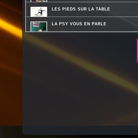
LES PIEDS SUR LA TABLE
LA PSY VOUS EN PARLE
DREADA SOUND STATION
MOSAIQUE
COMMUNAUTE DE COMMUNES.COM
DESTINATION TENDRESSE
ATELIERS RADIOPHONIQUES
JARDINONS AVEC CATHY
CHEMINS DU JAZZ