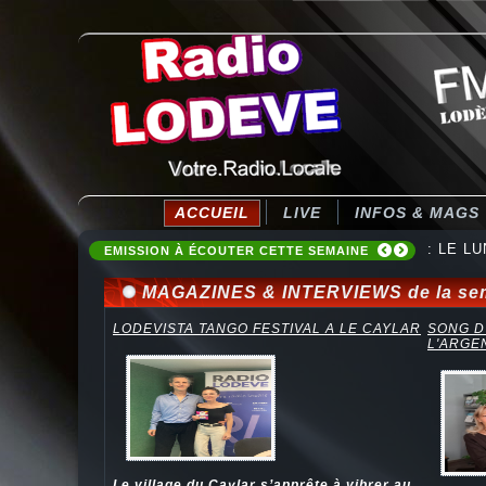
ACCUEIL
LIVE
INFOS & MAGS
: LE LU
EMISSION À ÉCOUTER CETTE SEMAINE
MAGAZINES & INTERVIEWS de la se
LODEVISTA TANGO FESTIVAL A LE CAYLAR
SONG D
L'ARGE
Le village du Caylar s’apprête à vibrer au