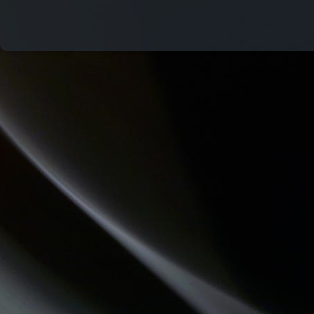
LA PSY VOUS EN PARLE
THE QUICK TALK
QUAND LA MUSIQUE EST BONNE
JARDINONS AVEC CATHY
HISTOIRES D'OC
PASSE TEMPS - LE FIL DU TEMPS QUI PASSE
CHECKPOINT
CHEMINS DU JAZZ
REVISONS NOS CLASSIQUES