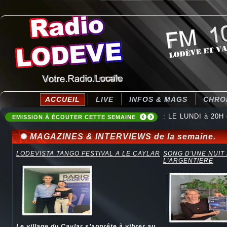
ACCUEIL
LIVE
INFOS & MAGS
CHRO
: LE LUNDI à 20H
: Destination Ten
EMISSION À ÉCOUTER CETTE SEMAINE
MAGAZINES & INTERVIEWS de la semaine.
LODEVISTA TANGO FESTIVAL A LE CAYLAR
SONG D'UNE NUIT
L'ARGENTIERE
Le village du Caylar s’apprête à vibrer au