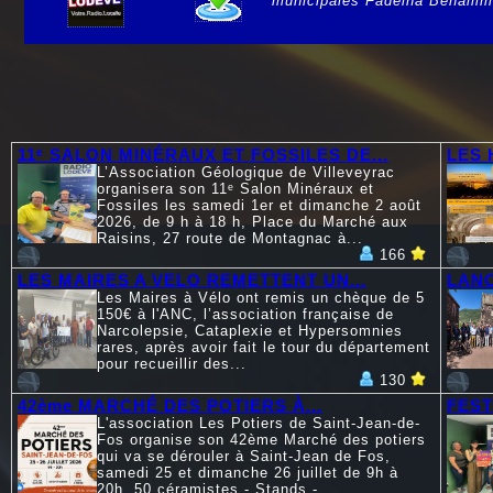
municipales Fadelha Benamm
e
11ᵉ SALON MINÉRAUX ET FOSSILES DE...
LES 
L’Association Géologique de Villeveyrac
organisera son 11ᵉ Salon Minéraux et
Fossiles les samedi 1er et dimanche 2 août
2026, de 9 h à 18 h, Place du Marché aux
Raisins, 27 route de Montagnac à...
166
LES MAIRES A VELO REMETTENT UN...
LANC
Les Maires à Vélo ont remis un chèque de 5
150€ à l'ANC, l’association française de
Narcolepsie, Cataplexie et Hypersomnies
rares, après avoir fait le tour du département
pour recueillir des...
130
42ème MARCHÉ DES POTIERS À...
FEST
L'association Les Potiers de Saint-Jean-de-
Fos organise son 42ème Marché des potiers
qui va se dérouler à Saint-Jean de Fos,
samedi 25 et dimanche 26 juillet de 9h à
20h. 50 céramistes - Stands -...