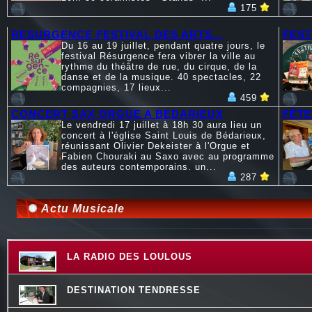
175
RESURGENCE FESTIVAL DES ARTS...
FEST
Du 16 au 19 juillet, pendant quatre jours, le
festival Résurgence fera vibrer la ville au
rythme du théâtre de rue, du cirque, de la
danse et de la musique. 40 spectacles, 22
compagnies, 17 lieux...
459
CONCERT SAX ORGUE A BEDARIEUX
FÊTE
Le vendredi 17 juillet à 18h 30 aura lieu un
concert à l'église Saint Louis de Bédarieux,
réunissant Olivier Dekeister à l'Orgue et
Fabien Chouraki au Saxo avec au programme
des auteurs contemporains. un...
287
Actu Musicale
LA RADIO DES LOULOUS
DESTINATION TENDRESSE