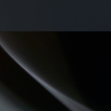
DESTINATION TENDRESSE
REVISONS NOS CLASSIQUES
QUAND LA MUSIQUE EST BONNE
CHEMINS DU JAZZ
JARDINONS AVEC CATHY
COMMUNAUTE DE COMMUNES.COM
HISTOIRES D'OC
LES VAILLANTES
CONSEIL DE FAMILLE
THE QUICK TALK