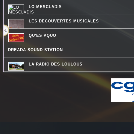
LO MESCLADIS
LES DECOUVERTES MUSICALES
QU'ES AQUO
MOSAIQUE
DREADA SOUND STATION
Chronique Littéraire propos
"MOSAIQUE"le MARDI à 12h40
LA RADIO DES LOULOUS
PASSE TEMPS - LE FIL DU TEMPS QUI PASSE
ATELIERS RADIOPHONIQUES
CHECKPOINT
LA PSY VOUS EN PARLE