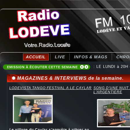
ACCUEIL
LIVE
INFOS & MAGS
CHRO
: LE LUNDI à 20H
EMISSION À ÉCOUTER CETTE SEMAINE
MAGAZINES & INTERVIEWS de la semaine.
LODEVISTA TANGO FESTIVAL A LE CAYLAR
SONG D'UNE NUIT
L'ARGENTIERE
Le village du Caylar s’apprête à vibrer au