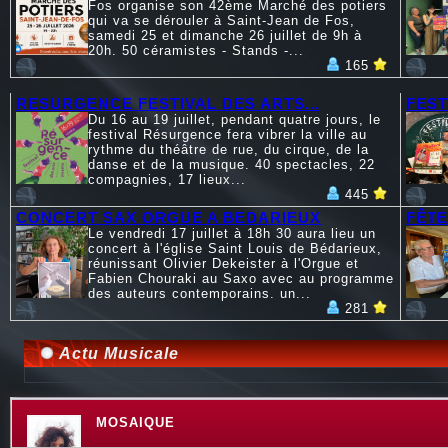
Fos organise son 42ème Marché des potiers
qui va se dérouler à Saint-Jean de Fos,
samedi 25 et dimanche 26 juillet de 9h à
20h. 50 céramistes - Stands -...
165
RESURGENCE FESTIVAL DES ARTS...
FEST
Du 16 au 19 juillet, pendant quatre jours, le
festival Résurgence fera vibrer la ville au
rythme du théâtre de rue, du cirque, de la
danse et de la musique. 40 spectacles, 22
compagnies, 17 lieux...
445
CONCERT SAX ORGUE A BEDARIEUX
FÊTE
Le vendredi 17 juillet à 18h 30 aura lieu un
concert à l'église Saint Louis de Bédarieux,
réunissant Olivier Dekeister à l'Orgue et
Fabien Chouraki au Saxo avec au programme
des auteurs contemporains. un...
281
Actu Musicale
MOSAIQUE