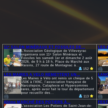
11ᵉ SALON MINÉRAUX ET FOSSILES DE...
LES 
L’Association Géologique de Villeveyrac
organisera son 11ᵉ Salon Minéraux et
Fossiles les samedi 1er et dimanche 2 août
2026, de 9 h à 18 h, Place du Marché aux
Raisins, 27 route de Montagnac à...
152
LES MAIRES A VELO REMETTENT UN...
LANC
Les Maires à Vélo ont remis un chèque de 5
150€ à l'ANC, l’association française de
Narcolepsie, Cataplexie et Hypersomnies
rares, après avoir fait le tour du département
pour recueillir des...
113
42ème MARCHÉ DES POTIERS À...
FEST
L'association Les Potiers de Saint-Jean-de-