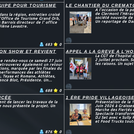
UIPE POUR TOURISME
LE CHANTIER DU CREMAT
A l’occasion de la 
de Clermont l’Héraul
ans la région, entretien croisé
société nouvelle de
'Office de Tourisme Grand Orb,
Un reportage de Dam
 Barrois directeur de l' office
lène Lavastre.
683
0
SON SHOW ET REVIENT
APPEL A LA GREVE A L'H
La CGT de l’hopital 
2 juillet prochain. 
ne rendez-vous ce samedi 27 juin
les raisons. Un suje
 retrouverez également un retour
ions, marquée par les finales du
 performances des athlètes
o, Teyaa et Romane, Athlètes,
ence Blot, Présidente. Un...
688
0
NCÉE
1 ÉRE PRIDE VILLAGEOIS
nt de lancer les travaux de la
Présentation de la 1
e nous présente le projet. Un
Juin 2026 à Graisses
Marche des Fiertés 
Spectacle transform
DJ Set avec « Sully
et Food Trucks toute
876
0