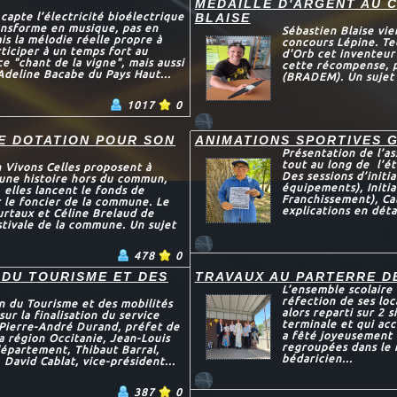
MEDAILLE D'ARGENT AU 
capte l’électricité bioélectrique
BLAISE
transforme en musique, pas en
Sébastien Blaise vie
is la mélodie réelle propre à
concours Lépine. Te
ticiper à un temps fort au
d'Orb cet inventeur
e "chant de la vigne", mais aussi
cette récompense, p
Adeline Bacabe du Pays Haut...
(BRADEM). Un sujet 
1017
0
E DOTATION POUR SON
ANIMATIONS SPORTIVES 
Présentation de l’as
tout au long de l’ét
n Vivons Celles proposent à
Des sessions d’init
s une histoire hors du commun,
équipements), Initi
 elles lancent le fonds de
Franchissement), Cal
 le foncier de la commune. Le
explications en déta
urtaux et Céline Brelaud de
estivale de la commune. Un sujet
478
0
 DU TOURISME ET DES
TRAVAUX AU PARTERRE D
L’ensemble scolaire
réfection de ses loc
on du Tourisme et des mobilités
alors reparti sur 2 s
sur la finalisation du service
terminale et qui acc
 Pierre-André Durand, préfet de
a fêté joyeusement 
a région Occitanie, Jean-Louis
regroupées dans le 
département, Thibaut Barral,
bédaricien...
 David Cablat, vice-président...
387
0