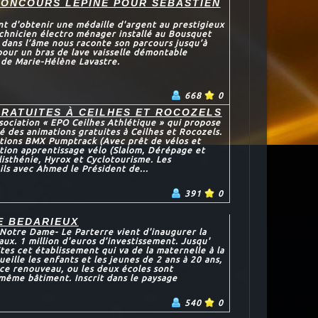
CONCOURS LEPINE POUR SÉBASTIEN
nt d'obtenir une médaille d'argent au prestigieux
chnicien électro ménager installé au Bousquet
 dans l’âme nous raconte son parcours jusqu’à
our un bras de lave vaisselle démontable
de Marie-Hélène Lavastre.
668
0
GRATUITES À CEILHES ET ROCOZELS
sociation « EPO Ceilhes Athlétique » qui propose
é des animations gratuites à Ceilhes et Rocozels.
iations BMX Pumptrack (Avec prêt de vélos et
ation apprentissage vélo (Slalom, Dérépage et
isthénie, Hyrox et Cyclotourisme. Les
ils avec Ahmed le Président de...
391
0
E BEDARIEUX
 Notre Dame- Le Parterre vient d'inaugurer la
aux. 1 million d'euros d’investissement. Jusqu'
ites cet établissement qui va de la maternelle à la
ueille les enfants et les jeunes de 2 ans à 20 ans,
ce renouveau, ou les deux écoles sont
même bâtiment. Inscrit dans le paysage
540
0