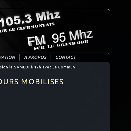
ATION
A PROPOS
CONTACT
ion le SAMEDI à 12h avec La Commun
RDI à 12h40 et
OURS MOBILISES