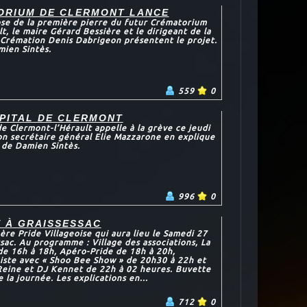
ORIUM DE CLERMONT LANCE
pose de la première pierre du futur Crématorium
t, le maire Gérard Bessière et le dirigeant de la
 Crémation Denis Dabrigeon présentent le projet.
ien Sintès.
559
0
OPITAL DE CLERMONT
de Clermont-l’Hérault appelle à la grève ce jeudi
Son secrétaire général Elie Mazzarone en explique
t de Damien Sintès.
996
0
E À GRAISSESSAC
ère Pride Villageoise qui aura lieu le Samedi 27
sac. Au programme : Village des associations, La
de 16h à 18h, Apéro-Pride de 18h à 20h,
iste avec « Shoo Bee Show » de 20h30 à 22h et
 Reine et DJ Kennet de 22h à 02 heures. Buvette
 la journée. Les explications en...
712
0