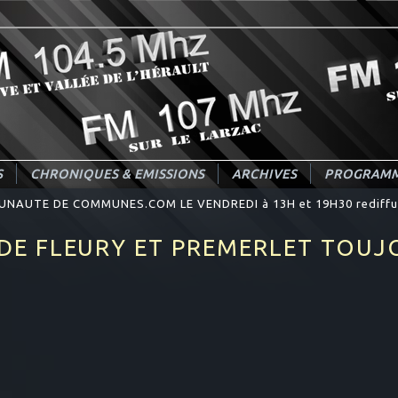
S
CHRONIQUES & EMISSIONS
ARCHIVES
PROGRAMM
UNAUTE DE COMMUNES.COM LE VENDREDI à 13H et 19H30 rediffus
ique Littéraire proposée par CHRISTINE MOMO "MOSAIQUE"le MA
 DE FLEURY ET PREMERLET TOUJ