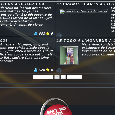
TIERS A BEDARIEUX
COURANTS D'ARTS A FOZ
édarieux un "Forum des Métiers
L'
 une matinée les jeunes
d'
 ont pu aller à la découverte de
no
 Gilles Marco de la MLI et Cyril
et
a future orientation
ti
nement. Un sujet de Marie-
fl
bu
of
582
0
2026
LE TOGO A L'HONNEUR A 
e Aniane en Musique, un grand
Mana Yevu, fondatric
ues, une soirée placée sous le
présidente de l’ass
i 27 juin 2026 à partir de 18h30
l’événement de ce sa
9h, trois concerts exceptionnels
structures. Un sujet
 La Batucanfare (une vingtaine
pertoire...
520
0
Précédent
1
2
Suivant