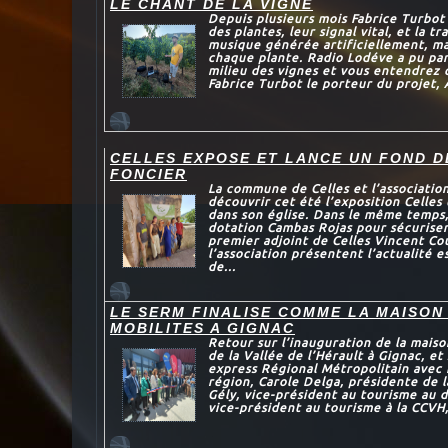
LE CHANT DE LA VIGNE
Depuis plusieurs mois Fabrice Turbot 
des plantes, leur signal vital, et la 
musique générée artificiellement, ma
chaque plante. Radio Lodéve a pu par
milieu des vignes et vous entendrez c
Fabrice Turbot le porteur du projet, 
CELLES EXPOSE ET LANCE UN FOND D
FONCIER
La commune de Celles et l’associatio
découvrir cet été l’exposition Celle
dans son église. Dans le même temps,
dotation Cambas Rojas pour sécuriser
premier adjoint de Celles Vincent Co
l’association présentent l’actualité 
de...
LE SERM FINALISE COMME LA MAISON
MOBILITES A GIGNAC
Retour sur l’inauguration de la mais
de la Vallée de l’Hérault à Gignac, et 
express Régional Métropolitain avec
région, Carole Delga, présidente de l
Gély, vice-président au tourisme au 
vice-président au tourisme à la CCVH,