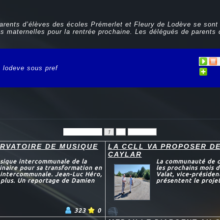
parents d’élèves des écoles Prémerlet et Fleury de Lodève se sont
es maternelles pour la rentrée prochaine. Les délégués de parents
s lodeve sous pref
Précédent
1
2
Suivant
RVATOIRE DE MUSIQUE
LA CCLL VA PROPOSER DE
CAYLAR
musique intercommunale de la
La communauté de co
minaire pour sa transformation en
les prochains mois d
e intercommunale. Jean-Luc Héro,
Valat, vice-présiden
t plus. Un reportage de Damien
présentent le projet
323
0