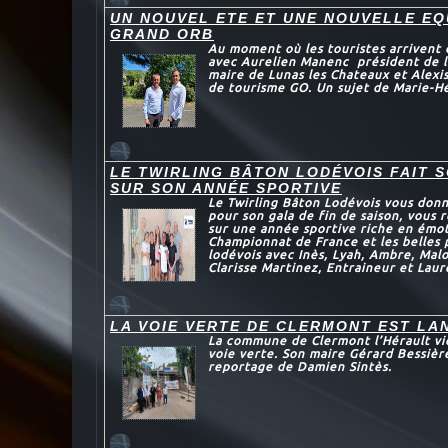
UN NOUVEL ETE ET UNE NOUVELLE EQ
GRAND ORB
Au moment où les touristes arrivent d
avec Aurelien Manenc président de l
maire de Lunas les Chateaux et Alexis
de tourisme GO. Un sujet de Marie-Hé
LE TWIRLING BÂTON LODÉVOIS FAIT 
SUR SON ANNÉE SPORTIVE
Le Twirling Bâton Lodévois vous don
pour son gala de fin de saison, vous
sur une année sportive riche en émot
Championnat de France et les belles
lodévois avec Inès, Lyah, Ambre, Mal
Clarisse Martinez, Entraineur et Laur
LA VOIE VERTE DE CLERMONT EST LA
La commune de Clermont l’Hérault vie
voie verte. Son maire Gérard Bessièr
reportage de Damien Sintès.