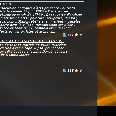
IERES
association Courants d'Arts présente Courants
Arts le samedi 27 juin 2026 à Fozières, en
cturne àv partir de 17h30.. Découverte d'artistes
 d'artisans d'arts : peinture, sculpture, dessins,
ssus, bois... Stands, ateliers, animations musicales,
ânerie dans le village. Restauration sur place :
vette et food truck. Tombola avec des lots
ferts par les artistes et artisans...
551
0
LA HALLE DARDE DE LODEVE
e du Cast et Marjolaine Villey-Migraine
ociation Avenir Togo 30/34, présentent
medi à Lodève à la halle Dardé, et leurs
 de Damien Sintès.
525
0