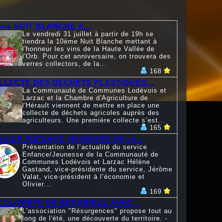
ème NUIT BLANCHE A...
Le vendredi 31 juillet à partir de 19h se
tiendra la 10ème Nuit Blanche mettant à
l'honneur les vins de la Haute Vallée de
l'Orb. Pour cet anniversaire, on trouvera des
verres collectors, de la...
168
LLECTE DES DECHETS PLASTIQUES...
La Communauté de Communes Lodévois et
Larzac et la Chambre d'Agriculture de
l'Hérault viennent de mettre en place une
collecte de déchets agricoles auprès des
agriculteurs. Une première collecte s’est...
165
RVICE ENFANCE JEUNESSE DE LA...
Présentation de l’actualité du service
Enfance/Jeunesse de la Communauté de
Communes Lodévois et Larzac Hélène
Gastand, vice-présidente du service, Jérôme
Valat, vice-président à l’économie et
Olivier...
169
COUVERTE DE BEDARIEUX AVEC...
L'association "Résurgences" propose tout au
long de l'été, une découverte du territoire. -