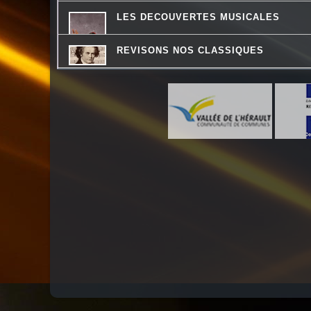
LES DECOUVERTES MUSICALES
REVISONS NOS CLASSIQUES
QUAND LA MUSIQUE EST BONNE
LA RADIO DES LOULOUS
LES VAILLANTES
LA PSY VOUS EN PARLE
CHEMINS DU JAZZ
HISTOIRES D'OC
PASSE TEMPS - LE FIL DU TEMPS QU