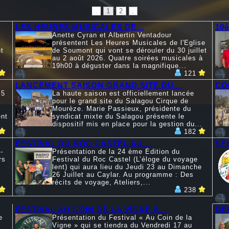
.
1
2
.
LES HEURES MUSICALES DE...
10
Anette Cyran et Albertin Ventadour
présentent Les Heures Musicales de l'Eglise
t
de Soumont qui vont se dérouler du 30 juillet
au 2 août 2026. Quatre soirées musicales à
19h00 à déguster dans la magnifique...
121
LANCEMENT SAISON GRAND SITE DU...
CO
 5
La haute saison est officiellement lancée
pour le grand site du Salagou Cirque de
Mourèze. Marie Passieux, présidente du
ent
syndicat mixte du Salagou présente le
dispositif mis en place pour la gestion du...
182
FESTIVAL DU ROC CASTEL AU...
SE
-
Présentation de la 24 ème Édition du
rs
Festival du Roc Castel (L’éloge du voyage
lent) qui aura lieu du Jeudi 23 au Dimanche
26 Juillet au Caylar. Au programme : Des
récits de voyage, Ateliers,...
238
FESTIVAL AU COIN DE LA VIGNE À...
DE
e
Présentation du Festival « Au Coin de la
Vigne » qui se tiendra du Vendredi 17 au