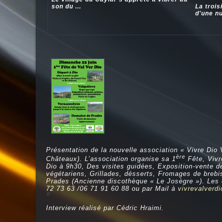
son du ...
La trois
d'une nui
Présentation de la nouvelle association « Vivre Dio
ère
Châteaux). L’association organise sa 1
Fête, Vivr
Dio à 9h30, Des visites guidées, Exposition-vente d
végétariens, Grillades, désserts, Fromages de breb
Prades (Ancienne discothèque « Le Josègre »). Les ex
72 73 63 /06 71 91 60 88 ou par Mail à
vivrevalverd
e
Interview réalisé par Cédric Hraimi.