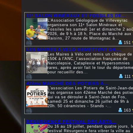
11ᵉ SALON MINÉRAUX ET FOSSILES DE...
L’Association Géologique de Villeveyrac
organisera son 11ᵉ Salon Minéraux et
Fossiles les samedi 1er et dimanche 2 aoû
2026, de 9 h à 18 h, Place du Marché aux
Raisins, 27 route de Montagnac à...
151
LES MAIRES A VELO REMETTENT UN...
Les Maires à Vélo ont remis un chèque de
150€ à l'ANC, l’association française de
Narcolepsie, Cataplexie et Hypersomnies
rares, après avoir fait le tour du départem
pour recueillir des...
111
42ème MARCHÉ DES POTIERS À...
L'association Les Potiers de Saint-Jean-de
Fos organise son 42ème Marché des potie
qui va se dérouler à Saint-Jean de Fos,
samedi 25 et dimanche 26 juillet de 9h à
20h. 50 céramistes - Stands -...
163
RESURGENCE FESTIVAL DES ARTS...
Du 16 au 19 juillet, pendant quatre jours, l
festival Résurgence fera vibrer la ville au