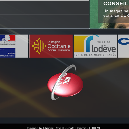
CONSEIL
Un magazine 
états Le DE
I PASSE
Designed by
Philippe Raynal - Photo Chromie - LODEVE
.
,