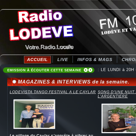
ACCUEIL
LIVE
INFOS & MAGS
CHRO
: LE LUNDI à 20H
: Destination Ten
EMISSION À ÉCOUTER CETTE SEMAINE
MAGAZINES & INTERVIEWS de la semaine.
LODEVISTA TANGO FESTIVAL A LE CAYLAR
SONG D'UNE NUIT
L'ARGENTIERE
Le village du Caylar s’apprête à vibrer au