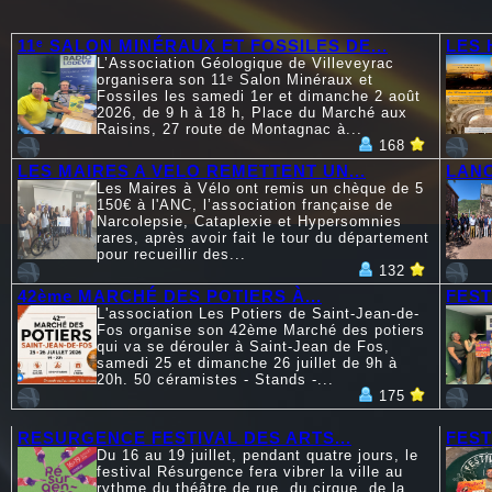
11ᵉ SALON MINÉRAUX ET FOSSILES DE...
LES 
L’Association Géologique de Villeveyrac
organisera son 11ᵉ Salon Minéraux et
Fossiles les samedi 1er et dimanche 2 août
2026, de 9 h à 18 h, Place du Marché aux
Raisins, 27 route de Montagnac à...
168
LES MAIRES A VELO REMETTENT UN...
LANC
Les Maires à Vélo ont remis un chèque de 5
150€ à l'ANC, l’association française de
Narcolepsie, Cataplexie et Hypersomnies
rares, après avoir fait le tour du département
pour recueillir des...
132
42ème MARCHÉ DES POTIERS À...
FEST
L'association Les Potiers de Saint-Jean-de-
Fos organise son 42ème Marché des potiers
qui va se dérouler à Saint-Jean de Fos,
samedi 25 et dimanche 26 juillet de 9h à
20h. 50 céramistes - Stands -...
175
RESURGENCE FESTIVAL DES ARTS...
FEST
Du 16 au 19 juillet, pendant quatre jours, le
festival Résurgence fera vibrer la ville au
rythme du théâtre de rue, du cirque, de la