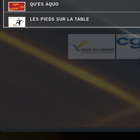
QU'ES AQUO
LES PIEDS SUR LA TABLE
LA PSY VOUS EN PARLE
CHECKPOINT
HISTOIRES D'OC
THE QUICK TALK
PASSE TEMPS - LE FIL DU TEMPS QUI PASSE
ATELIERS RADIOPHONIQUES
REVISONS NOS CLASSIQUES
DESTINATION TENDRESSE